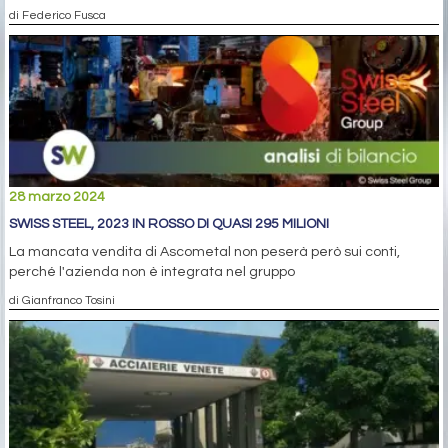
di Federico Fusca
28 marzo 2024
SWISS STEEL, 2023 IN ROSSO DI QUASI 295 MILIONI
La mancata vendita di Ascometal non peserà però sui conti,
perché l'azienda non è integrata nel gruppo
di Gianfranco Tosini