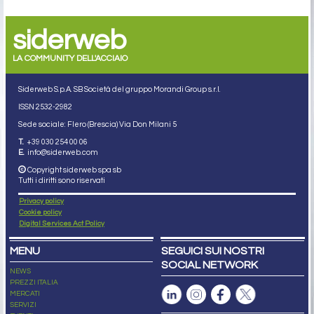
siderweb
LA COMMUNITY DELL'ACCIAIO
Siderweb S.p.A. SB Società del gruppo Morandi Group s.r.l.
ISSN 2532
-2982
Sede sociale: Flero (Brescia) Via Don Milani 5
T.
+39 030 254 00 06
E.
info@siderweb.com
Copyright siderweb spa sb
Tutti i diritti sono riservati
Privacy policy
Cookie policy
Digital Services Act Policy
MENU
SEGUICI SUI NOSTRI
SOCIAL NETWORK
NEWS
PREZZI ITALIA
MERCATI
SERVIZI