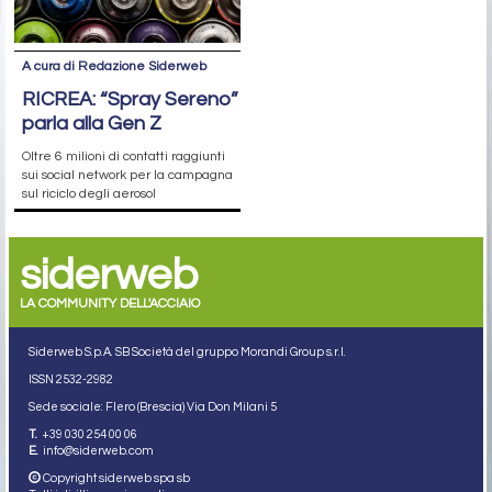
A cura di Redazione Siderweb
RICREA: “Spray Sereno”
parla alla Gen Z
Oltre 6 milioni di contatti raggiunti
sui social network per la campagna
sul riciclo degli aerosol
siderweb
LA COMMUNITY DELL'ACCIAIO
Siderweb S.p.A. SB Società del gruppo Morandi Group s.r.l.
ISSN 2532
-2982
Sede sociale: Flero (Brescia) Via Don Milani 5
T.
+39 030 254 00 06
E.
info@siderweb.com
Copyright siderweb spa sb