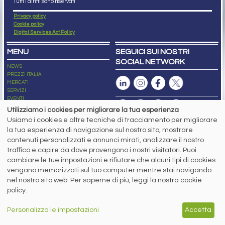
Tutti i diritti sono riservati
Privacy policy
Cookie policy
Digital Services Act Policy
MENU
SEGUICI SUI NOSTRI
SOCIAL NETWORK
NEWS
PREZZI ITALIA
MERCATI
SERVIZI
EVENTI
ABBONAMENTI
Utilizziamo i cookies per migliorare la tua esperienza
MADE IN STEEL
Usiamo i cookies e altre tecniche di tracciamento per migliorare
NEWSLETTER
la tua esperienza di navigazione sul nostro sito, mostrare
Capitale Sociale: 190.000€ interamente versato
contenuti personalizzati e annunci mirati, analizzare il nostro
Registro delle Imprese di Brescia
traffico e capire da dove provengono i nostri visitatori. Puoi
Codice Fiscale e Partita I.V.A.:
IT03562320170
R.E.A. n. 419331
cambiare le tue impostazioni e rifiutare che alcuni tipi di cookies
vengano memorizzati sul tuo computer mentre stai navigando
www.siderweb.com: Autorizzazione del Tribunale di Brescia n. 11/2004 del 17
nel nostro sito web. Per saperne di più, leggi la nostra cookie
marzo 2004, Iscrizione al R.O.C. n. 26116.
Direttrice Responsabile:
policy.
Elisa Bonomelli
Vicedirettore Responsabile:
Personalizza le impostazioni
Accetta
Stefano Gennari