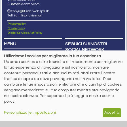
E.
info@siderweb.com
Copyright siderweb spa sb
Tutti i diritti sono riservati
Privacy policy
Cookie policy
Digital Services Act Policy
MENU
SEGUICI SUI NOSTRI
SOCIAL NETWORK
NEWS
Utilizziamo i cookies per migliorare la tua esperienza
PREZZI ITALIA
Usiamo i cookies e altre tecniche di tracciamento per migliorare
MERCATI
SERVIZI
la tua esperienza di navigazione sul nostro sito, mostrare
EVENTI
contenuti personalizzati e annunci mirati, analizzare il nostro
ABBONAMENTI
traffico e capire da dove provengono i nostri visitatori. Puoi
MADE IN STEEL
cambiare le tue impostazioni e rifiutare che alcuni tipi di cookies
NEWSLETTER
vengano memorizzati sul tuo computer mentre stai navigando
Capitale Sociale: 190.000€ interamente versato
Registro delle Imprese di Brescia
nel nostro sito web. Per saperne di più, leggi la nostra cookie
Codice Fiscale e Partita I.V.A.:
IT03562320170
policy.
R.E.A. n. 419331
www.siderweb.com: Autorizzazione del Tribunale di Brescia n. 11/2004 del 17
Personalizza le impostazioni
Accetta
marzo 2004, Iscrizione al R.O.C. n. 26116.
Direttrice Responsabile:
Elisa Bonomelli