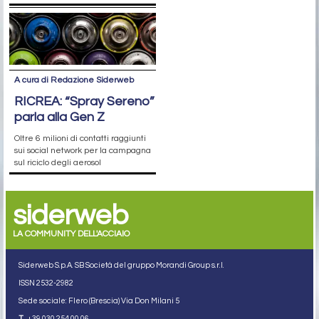
A cura di Redazione Siderweb
RICREA: “Spray Sereno”
parla alla Gen Z
Oltre 6 milioni di contatti raggiunti
sui social network per la campagna
sul riciclo degli aerosol
siderweb
LA COMMUNITY DELL'ACCIAIO
Siderweb S.p.A. SB Società del gruppo Morandi Group s.r.l.
ISSN 2532
-2982
Sede sociale: Flero (Brescia) Via Don Milani 5
T.
+39 030 254 00 06