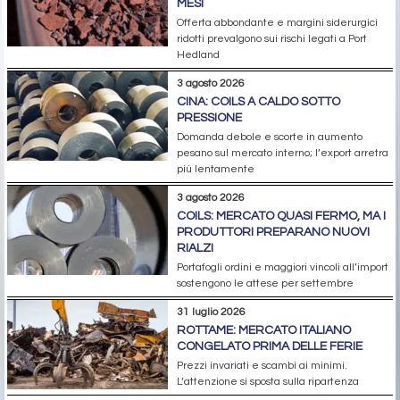
MESI
Offerta abbondante e margini siderurgici
ridotti prevalgono sui rischi legati a Port
Hedland
3 agosto 2026
CINA: COILS A CALDO SOTTO
PRESSIONE
Domanda debole e scorte in aumento
pesano sul mercato interno; l’export arretra
più lentamente
3 agosto 2026
COILS: MERCATO QUASI FERMO, MA I
PRODUTTORI PREPARANO NUOVI
RIALZI
Portafogli ordini e maggiori vincoli all’import
sostengono le attese per settembre
31 luglio 2026
ROTTAME: MERCATO ITALIANO
CONGELATO PRIMA DELLE FERIE
Prezzi invariati e scambi ai minimi.
L’attenzione si sposta sulla ripartenza