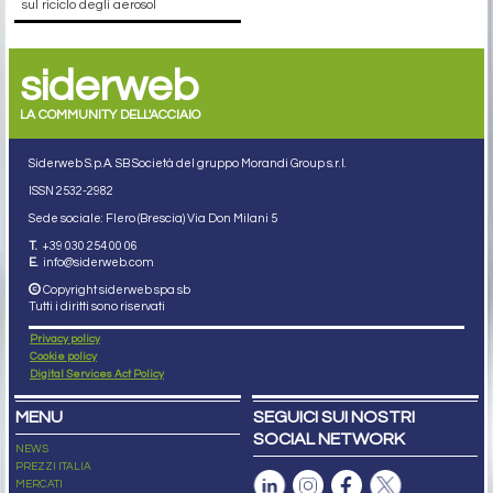
sul riciclo degli aerosol
siderweb
LA COMMUNITY DELL'ACCIAIO
Siderweb S.p.A. SB Società del gruppo Morandi Group s.r.l.
ISSN 2532
-2982
Sede sociale: Flero (Brescia) Via Don Milani 5
T.
+39 030 254 00 06
E.
info@siderweb.com
Copyright siderweb spa sb
Tutti i diritti sono riservati
Privacy policy
Cookie policy
Digital Services Act Policy
MENU
SEGUICI SUI NOSTRI
SOCIAL NETWORK
NEWS
PREZZI ITALIA
MERCATI