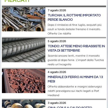
MERCATI
7 agosto 2026
TURCHIA: IL ROTTAME IMPORTATO
PERDE SLANCIO
Dopo il rimbalzo di fine luglio, acquisti più
cauti e tondo debole frenano il mercato.
Offerta Ue ridotta
5 agosto 2026
TONDO: ATTESE MENO RIBASSISTE IN
VISTA DI SETTEMBRE
Scambi ancora lenti, mentre il mercato
guarda al dopo ferie. L’import dalla Turchia
resta un’incognita
4 agosto 2026
MINERALE DI FERRO AI MINIMI DA 13
MESI
Offerta abbondante e margini siderurgici
ridotti prevalgono sui rischi legati a Port
Hedland
3 agosto 2026
CINA: COILS A CALDO SOTTO