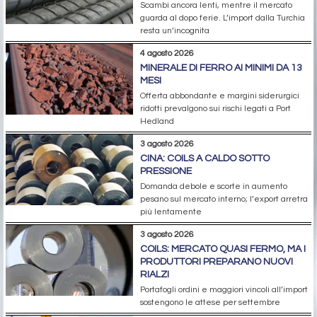
Scambi ancora lenti, mentre il mercato
guarda al dopo ferie. L’import dalla Turchia
resta un’incognita
4 agosto 2026
MINERALE DI FERRO AI MINIMI DA 13
MESI
Offerta abbondante e margini siderurgici
ridotti prevalgono sui rischi legati a Port
Hedland
3 agosto 2026
CINA: COILS A CALDO SOTTO
PRESSIONE
Domanda debole e scorte in aumento
pesano sul mercato interno; l’export arretra
più lentamente
3 agosto 2026
COILS: MERCATO QUASI FERMO, MA I
PRODUTTORI PREPARANO NUOVI
RIALZI
Portafogli ordini e maggiori vincoli all’import
sostengono le attese per settembre