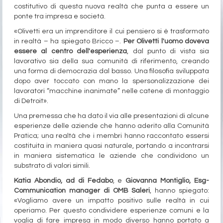
costitutivo di questa nuova realtà che punta a essere un
ponte tra impresa e società.
«Olivetti era un imprenditore il cui pensiero si è trasformato
in realtà – ha spiegato Bricco –.
Per Olivetti l'uomo doveva
essere al centro dell'esperienza
, dal punto di vista sia
lavorativo sia della sua comunità di riferimento, creando
una forma di democrazia dal basso. Una filosofia sviluppata
dopo aver toccato con mano la spersonalizzazione dei
lavoratori “macchine inanimate” nelle catene di montaggio
di Detroit».
Una premessa che ha dato il via alle presentazioni di alcune
esperienze delle aziende che hanno aderito alla Comunità
Pratica; una realtà che i membri hanno raccontato essersi
costituita in maniera quasi naturale, portando a incontrarsi
in maniera sistematica le aziende che condividono un
substrato di valori simili.
Katia Abondio, ad di Fedabo
, e
Giovanna Montiglio, Esg-
Communication manager di OMB Saleri
, hanno spiegato:
«Vogliamo avere un impatto positivo sulle realtà in cui
operiamo. Per questo condividere esperienze comuni e la
voglia di fare impresa in modo diverso hanno portato a