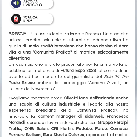
BRESCIA
– Un asse ideale tra Ivrea e Brescia. Un asse che
unisce l'eredità spirituale e culturale di Adriano Olivetti a
quella di
undici realtà bresciane che hanno deciso di dare
vita a una "Comunità Pratica" di matrice spiccatamente
olivettiana
.
Un esempio che è stato presentato per la prima volta al
pubblico ieri, nel corso di
Futura Expo 2023
, al centro di un
evento ad hoc moderato dal giornalista del
Sole 24 Ore
Paolo Bricco
, autore del libro-saggio “Adriano Olivetti, un
italiano del Novecento”.
«Vogliamo mostrare come
Olivetti fece dell'azienda anche
una scuola di cultura industriale
e legarlo alla nostra
esperienza bresciana della Comunità Pratica», ha
rimarcato la
content manager di siderweb, Francesca
Morandi
, aprendo i lavori. siderweb che, con
Gruppo Feralpi,
Trafilix, OMB Saleri, ORI Martin, Fedabo, Farco, Comeca,
Ferriere Bellicini, Euro Steel e Duferco
, rappresenta il nucleo