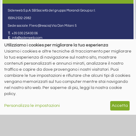
Siderweb S.p.A. SB Società del gruppo Morandi Group s.r.l.
ISSN 2532
-2982
Sede sociale: Flero (Brescia) Via Don Milani 5
T.
+39 030 254 00 06
E.
info@siderweb.com
Utilizziamo i cookies per migliorare la tua esperienza
Copyright siderweb spa sb
Tutti i diritti sono riservati
Usiamo i cookies e altre tecniche di tracciamento per migliorare
la tua esperienza di navigazione sul nostro sito, mostrare
Privacy policy
contenuti personalizzati e annunci mirati, analizzare il nostro
Cookie policy
Digital Services Act Policy
traffico e capire da dove provengono i nostri visitatori. Puoi
cambiare le tue impostazioni e rifiutare che alcuni tipi di cookies
MENU
SEGUICI SUI NOSTRI
vengano memorizzati sul tuo computer mentre stai navigando
SOCIAL NETWORK
nel nostro sito web. Per saperne di più, leggi la nostra cookie
NEWS
policy.
PREZZI ITALIA
MERCATI
SERVIZI
Personalizza le impostazioni
Accetta
EVENTI
ABBONAMENTI
MADE IN STEEL
NEWSLETTER
Capitale Sociale: 190.000€ interamente versato
Registro delle Imprese di Brescia