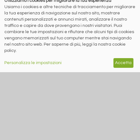
Utilizziamo i cookies per migliorare la tua esperienza
Aggiornamento Giugno 2026
Usiamo i cookies e altre tecniche di tracciamento per migliorare
la tua esperienza di navigazione sul nostro sito, mostrare
Altri Speciali
contenuti personalizzati e annunci mirati, analizzare il nostro
traffico e capire da dove provengono i nostri visitatori. Puoi
cambiare le tue impostazioni e rifiutare che alcuni tipi di cookies
vengano memorizzati sul tuo computer mentre stai navigando
MERCATI INOSSIDABILI - 14/07/2026 | L. FAVA (LSI INOX) E
nel nostro sito web. Per saperne di più, leggi la nostra cookie
R. NEMFARDI (EURE INOX)
policy.
Personalizza le impostazioni
Accetta
5 agosto 2026