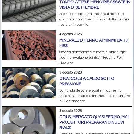
TONDO: ATTESE MENO RIBASSISTE IN
VISTA DI SETTEMBRE
Scambi ancora lenti, mentre il mercato
guarda al dopo ferie. L’import dalla Turchia
resta un’incognita
4 agosto 2026
MINERALE DI FERRO AI MINIMI DA 13
MESI
Offerta abbondante e margini siderurgici
ridotti prevalgono sui rischi legati a Port
Hedland
3 agosto 2026
CINA: COILS A CALDO SOTTO
PRESSIONE
Domanda debole e scorte in aumento
pesano sul mercato interno; l’export arretra
più lentamente
3 agosto 2026
COILS: MERCATO QUASI FERMO, MA I
PRODUTTORI PREPARANO NUOVI
RIALZI