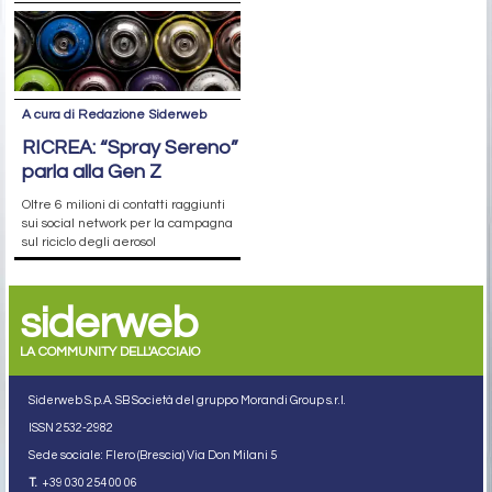
A cura di Redazione Siderweb
RICREA: “Spray Sereno”
parla alla Gen Z
Oltre 6 milioni di contatti raggiunti
sui social network per la campagna
sul riciclo degli aerosol
siderweb
LA COMMUNITY DELL'ACCIAIO
Siderweb S.p.A. SB Società del gruppo Morandi Group s.r.l.
ISSN 2532
-2982
Sede sociale: Flero (Brescia) Via Don Milani 5
T.
+39 030 254 00 06