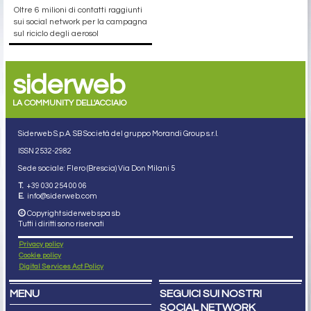
Oltre 6 milioni di contatti raggiunti
sui social network per la campagna
sul riciclo degli aerosol
siderweb
LA COMMUNITY DELL'ACCIAIO
Siderweb S.p.A. SB Società del gruppo Morandi Group s.r.l.
ISSN 2532
-2982
Sede sociale: Flero (Brescia) Via Don Milani 5
T.
+39 030 254 00 06
E.
info@siderweb.com
Copyright siderweb spa sb
Tutti i diritti sono riservati
Privacy policy
Cookie policy
Digital Services Act Policy
MENU
SEGUICI SUI NOSTRI
SOCIAL NETWORK