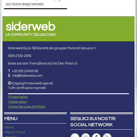
sul riciclo degli aerosol
siderweb
LA COMMUNITY DELL'ACCIAIO
Siderweb S.p.A. SB Società del gruppo Morandi Group s.r.l.
ISSN 2532
-2982
Sede sociale: Flero (Brescia) Via Don Milani 5
T.
+39 030 254 00 06
E.
info@siderweb.com
Copyright siderweb spa sb
Tutti i diritti sono riservati
Privacy policy
Cookie policy
Digital Services Act Policy
MENU
SEGUICI SUI NOSTRI
SOCIAL NETWORK
NEWS
PREZZI ITALIA