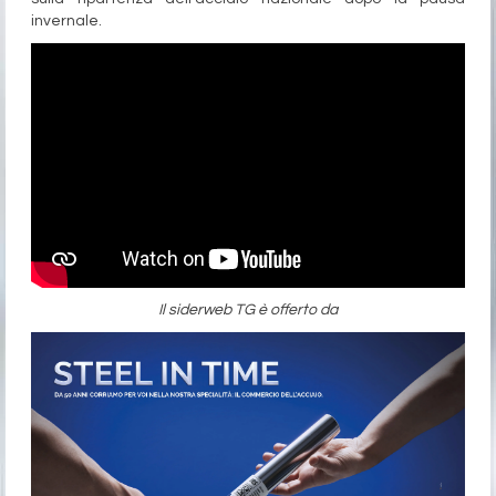
invernale.
Il siderweb TG è offerto da