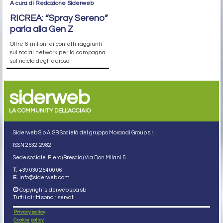
A cura di Redazione Siderweb
RICREA: “Spray Sereno”
parla alla Gen Z
Oltre 6 milioni di contatti raggiunti
sui social network per la campagna
sul riciclo degli aerosol
siderweb
LA COMMUNITY DELL'ACCIAIO
Siderweb S.p.A. SB Società del gruppo Morandi Group s.r.l.
ISSN 2532
-2982
Sede sociale: Flero (Brescia) Via Don Milani 5
T.
+39 030 254 00 06
E.
info@siderweb.com
Copyright siderweb spa sb
Tutti i diritti sono riservati
Privacy policy
Cookie policy