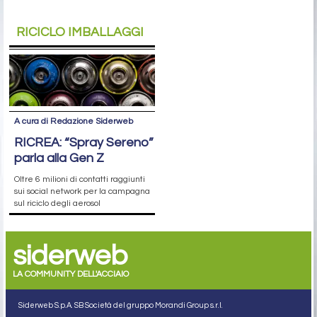
RICICLO IMBALLAGGI
A cura di Redazione Siderweb
RICREA: “Spray Sereno”
parla alla Gen Z
Oltre 6 milioni di contatti raggiunti
sui social network per la campagna
sul riciclo degli aerosol
siderweb
LA COMMUNITY DELL'ACCIAIO
Siderweb S.p.A. SB Società del gruppo Morandi Group s.r.l.