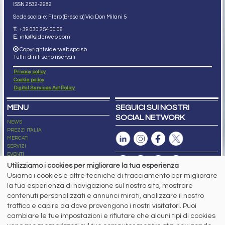
ISSN 2532
-2982
Sede sociale: Flero (Brescia) Via Don Milani 5
T.
+39 030 254 00 06
E.
info@siderweb.com
Copyright siderweb spa sb
Tutti i diritti sono riservati
Privacy policy
Cookie policy
Digital Services Act Policy
MENU
SEGUICI SUI NOSTRI
SOCIAL NETWORK
NEWS
PREZZI ITALIA
MERCATI
SERVIZI
EVENTI
ABBONAMENTI
Utilizziamo i cookies per migliorare la tua esperienza
MADE IN STEEL
Usiamo i cookies e altre tecniche di tracciamento per migliorare
NEWSLETTER
la tua esperienza di navigazione sul nostro sito, mostrare
Capitale Sociale: 190.000€ interamente versato
contenuti personalizzati e annunci mirati, analizzare il nostro
Registro delle Imprese di Brescia
traffico e capire da dove provengono i nostri visitatori. Puoi
Codice Fiscale e Partita I.V.A.:
IT03562320170
R.E.A. n. 419331
cambiare le tue impostazioni e rifiutare che alcuni tipi di cookies