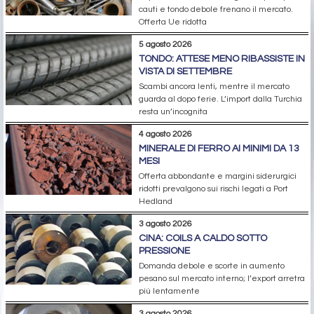
cauti e tondo debole frenano il mercato.
Offerta Ue ridotta
5 agosto 2026
TONDO: ATTESE MENO RIBASSISTE IN
VISTA DI SETTEMBRE
Scambi ancora lenti, mentre il mercato
guarda al dopo ferie. L’import dalla Turchia
resta un’incognita
4 agosto 2026
MINERALE DI FERRO AI MINIMI DA 13
MESI
Offerta abbondante e margini siderurgici
ridotti prevalgono sui rischi legati a Port
Hedland
3 agosto 2026
CINA: COILS A CALDO SOTTO
PRESSIONE
Domanda debole e scorte in aumento
pesano sul mercato interno; l’export arretra
più lentamente
3 agosto 2026