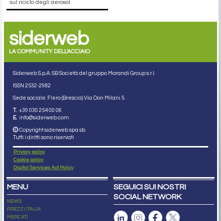
sul riciclo degli aerosol
siderweb
LA COMMUNITY DELL'ACCIAIO
Siderweb S.p.A. SB Società del gruppo Morandi Group s.r.l.
ISSN 2532
-2982
Sede sociale: Flero (Brescia) Via Don Milani 5
T.
+39 030 254 00 06
E.
info@siderweb.com
Copyright siderweb spa sb
Tutti i diritti sono riservati
Privacy policy
Cookie policy
Digital Services Act Policy
MENU
SEGUICI SUI NOSTRI
SOCIAL NETWORK
NEWS
PREZZI ITALIA
MERCATI