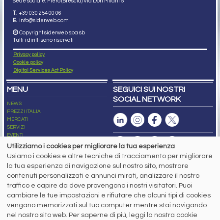
Sede sociale: Flero (Brescia) Via Don Milani 5
T.
+39 030 254 00 06
E.
info@siderweb.com
Copyright siderweb spa sb
Tutti i diritti sono riservati
Privacy policy
Cookie policy
Digital Services Act Policy
MENU
SEGUICI SUI NOSTRI
SOCIAL NETWORK
NEWS
PREZZI ITALIA
MERCATI
SERVIZI
EVENTI
ABBONAMENTI
Utilizziamo i cookies per migliorare la tua esperienza
MADE IN STEEL
Usiamo i cookies e altre tecniche di tracciamento per migliorare
NEWSLETTER
la tua esperienza di navigazione sul nostro sito, mostrare
Capitale Sociale: 190.000€ interamente versato
contenuti personalizzati e annunci mirati, analizzare il nostro
Registro delle Imprese di Brescia
traffico e capire da dove provengono i nostri visitatori. Puoi
Codice Fiscale e Partita I.V.A.:
IT03562320170
R.E.A. n. 419331
cambiare le tue impostazioni e rifiutare che alcuni tipi di cookies
vengano memorizzati sul tuo computer mentre stai navigando
www.siderweb.com: Autorizzazione del Tribunale di Brescia n. 11/2004 del 17
nel nostro sito web. Per saperne di più, leggi la nostra cookie
marzo 2004, Iscrizione al R.O.C. n. 26116.