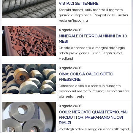
VISTA DI SETTEMBRE
Scambi ancora lenti, mentre il mercato
guarda al dopo ferie. L’import dalla Turchia
resta un’incognita
4 agosto 2026
MINERALE DI FERRO AI MINIMI DA 13
MESI
Offerta abbondante e margini siderurgici
ridotti prevalgono sui rischi legati a Port
Hedland
3 agosto 2026
CINA: COILS A CALDO SOTTO
PRESSIONE
Domanda debole e scorte in aumento
pesano sul mercato interno; l’export arretra
più lentamente
3 agosto 2026
COILS: MERCATO QUASI FERMO, MA I
PRODUTTORI PREPARANO NUOVI
RIALZI
Portafogli ordini e maggiori vincoli all’import