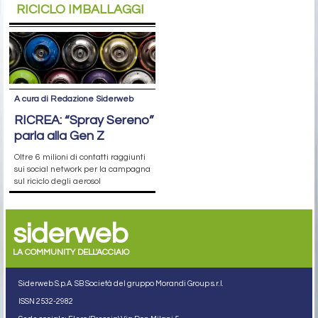
RICICLO IMBALLAGGI
A cura di Redazione Siderweb
RICREA: “Spray Sereno”
parla alla Gen Z
Oltre 6 milioni di contatti raggiunti
sui social network per la campagna
sul riciclo degli aerosol
siderweb
LA COMMUNITY DELL'ACCIAIO
Siderweb S.p.A. SB Società del gruppo Morandi Group s.r.l.
ISSN 2532
-2982