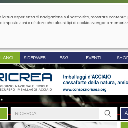
la tua esperienza di navigazione sul nostro sito, mostrare contenuti pe
tue impostazioni e rifiutare che alcuni tipi di cookies vengano memoriz
ILANCI
SIDERWEB
ESG
EVENTI
SHO
Cerca nel sito
A