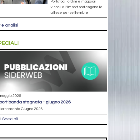
Portafogli ordini e maggiori
vincoli all’import sostengono le
attese per settembre
re analisi
PECIALI
maggio 2026
eport banda stagnata - giugno 2026
iornamento Giugno 2026
ri Speciali