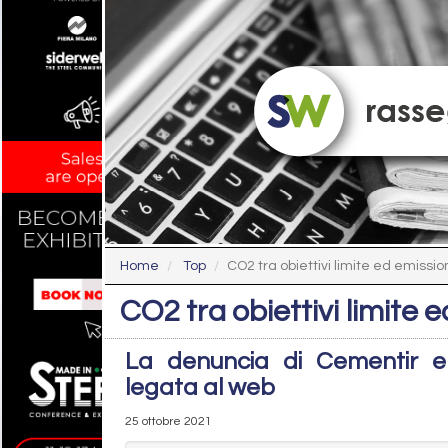
Home
Top
CO2 tra obiettivi limite ed emissi
CO2 tra obiettivi limite 
La denuncia di Cementir e l
legata al web
25 ottobre 2021