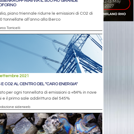
SSENKRUPP RIAVVIA IL SUO PIÙ GRANDE
OFORNO
talia, piano triennale ridurre le emissioni di CO2 di
0 tonnellate all’anno alla Berco
rco Torricelli
settembre 2021
 E CO2 AL CENTRO DEL "CARO ENERGIA"
osto per ogni tonnellata di emissioni a +84% in nove
 e il primo sale addirittura del 545%
edazione siderweb