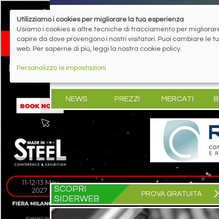
Utilizziamo i cookies per migliorare la tua esperienza
Usiamo i cookies e altre tecniche di tracciamento per migliorare 
capire da dove provengono i nostri visitatori. Puoi cambiare le 
web. Per saperne di più, leggi la nostra cookie policy.
Personalizza le impostazioni
NEWS
PREZZI
MERCATI
B
SCOPRI
PROVA GRATUITA
SIDERWEB