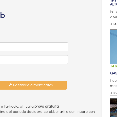
THY
ALT
In I
eb
2.50
di Ma
14 
GAS
Il c
Password dimenticata?
mesi
di R
l’articolo, attiva la
prova gratuita
.
ermine del periodo decidere se abbonarti o continuare con i