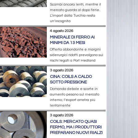
Scambi ancora lenti, mentre il
mercato guarda al dopo ferie.
L’import dalla Turchia resta
un’incognita
4 agosto 2026
MINERALE DI FERRO AI
MINIMI DA 13 MESI
Offerta abbondante e margini
siderurgici ridotti prevalgono sui
rischi legati a Port Hedland
3 agosto 2026
CINA: COILS A CALDO
SOTTO PRESSIONE
Domanda debole e scorte in
aumento pesano sul mercato
interno; l’export arretra più
lentamente
3 agosto 2026
COILS: MERCATO QUASI
FERMO, MA I PRODUTTORI
PREPARANO NUOVI RIALZI