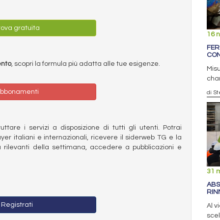
ova gratuita
16 
FER
CON
ento
, scopri la formula più adatta alle tue esigenze.
Misu
chan
bbonamenti
di S
ttare i servizi a disposizione di tutti gli utenti. Potrai
ayer italiani e internazionali, ricevere il siderweb TG e la
 rilevanti della settimana, accedere a pubblicazioni e
31 
ABS
RIN
Registrati
Al v
scel