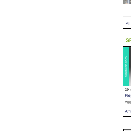
Alt
S
29 
r
Agg
Alt