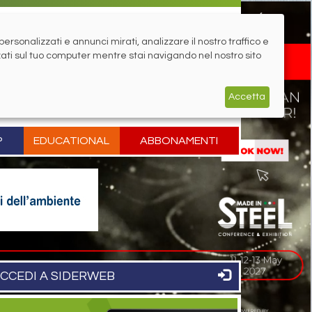
rsonalizzati e annunci mirati, analizzare il nostro traffico e
zati sul tuo computer mentre stai navigando nel nostro sito
Accetta
P
EDUCATIONAL
ABBONAMENTI
CCEDI A SIDERWEB