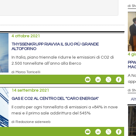
di St
4 ottobre 2021
THYSSENKRUPP RIAVVIA IL SUO PIÙ GRANDE
ALTOFORNO
4 g
In Italia, piano triennale ridurre le emissioni di CO2 di
PPW
2.500 tonnellate all’anno alla Berco
MAG
di Marco Torricelli
A Na
appo
14 settembre 2021
di St
GAS E CO2 AL CENTRO DEL "CARO ENERGIA"
Al
Il costo per ogni tonnellata di emissioni a +84% in nove
mesi e il primo sale addirittura del 545%
di Redazione siderweb