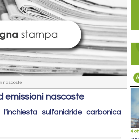
A
oni nascoste
ed emissioni nascoste
'inchiesta sull'anidride carbonica
4 ot