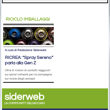
RICICLO IMBALLAGGI
A cura di Redazione Siderweb
RICREA: “Spray Sereno”
parla alla Gen Z
Oltre 6 milioni di contatti raggiunti
sui social network per la campagna
sul riciclo degli aerosol
siderweb
LA COMMUNITY DELL'ACCIAIO