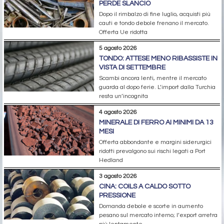
PERDE SLANCIO
Dopo il rimbalzo di fine luglio, acquisti più
cauti e tondo debole frenano il mercato.
Offerta Ue ridotta
5 agosto 2026
TONDO: ATTESE MENO RIBASSISTE IN
VISTA DI SETTEMBRE
Scambi ancora lenti, mentre il mercato
guarda al dopo ferie. L’import dalla Turchia
resta un’incognita
4 agosto 2026
MINERALE DI FERRO AI MINIMI DA 13
MESI
Offerta abbondante e margini siderurgici
ridotti prevalgono sui rischi legati a Port
Hedland
3 agosto 2026
CINA: COILS A CALDO SOTTO
PRESSIONE
Domanda debole e scorte in aumento
pesano sul mercato interno; l’export arretra