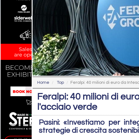
Home
Top
Feralpi: 40 milioni di euro da Intes
Feralpi: 40 milioni di eu
l'acciaio verde
Pasini: «Investiamo per inte
strategie di crescita sostenib