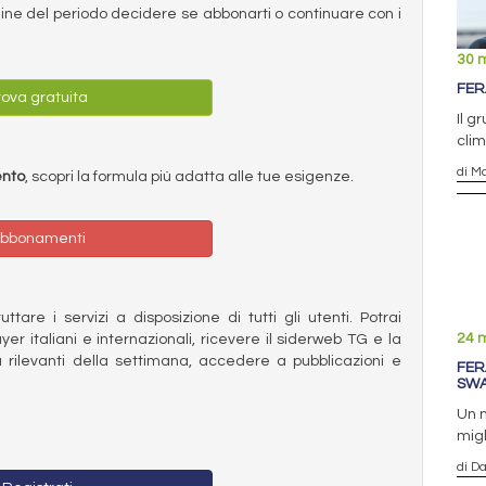
ermine del periodo decidere se abbonarti o continuare con i
30 
FER
ova gratuita
Il g
clim
di Ma
ento
, scopri la formula più adatta alle tue esigenze.
bbonamenti
ttare i servizi a disposizione di tutti gli utenti. Potrai
24 
ayer italiani e internazionali, ricevere il siderweb TG e la
 rilevanti della settimana, accedere a pubblicazioni e
FER
SW
Un n
mig
di D