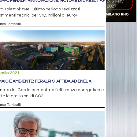
PPO FERALPI: «INNOVAZIONE, MOTORE DI CRESCITA»
a Tolettini: «Nell'ultimo periodo realizzati
stimenti tecnici per 54,5 milioni di euro»
rco Torricelli
prile 2021
IAIO E AMBIENTE: FERALPI SI AFFIDA AD ENEL X
nato del Garda aumentata l’efficienza energetica e
tte le emissioni di CO2
rco Torricelli