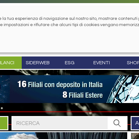
la tua esperienza di navigazione sul nostro sito, mostrare contenuti pe
tue impostazioni e rifiutare che alcuni tipi di cookies vengano memoriz
ILANCI
SIDERWEB
ESG
EVENTI
SHO
Cerca nel sito
A