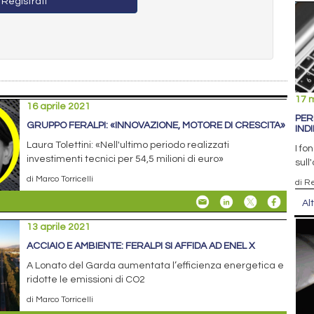
Registrati
17 
16 aprile 2021
PER
GRUPPO FERALPI: «INNOVAZIONE, MOTORE DI CRESCITA»
IND
Laura Tolettini: «Nell'ultimo periodo realizzati
I fo
investimenti tecnici per 54,5 milioni di euro»
sull
di Marco Torricelli
di R
Al
13 aprile 2021
ACCIAIO E AMBIENTE: FERALPI SI AFFIDA AD ENEL X
A Lonato del Garda aumentata l’efficienza energetica e
ridotte le emissioni di CO2
di Marco Torricelli