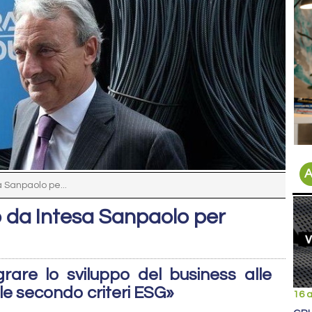
A
a Sanpaolo pe...
ro da Intesa Sanpaolo per
grare lo sviluppo del business alle
ile secondo criteri ESG»
16 a