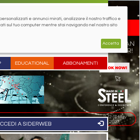
rsonalizzati e annunci mirati, analizzare il nostro traffico e
zati sul tuo computer mentre stai navigando nel nostro sito
Accetta
P
EDUCATIONAL
ABBONAMENTI
CCEDI A SIDERWEB