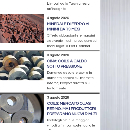
L’import dalla Turchia resta
un’incognita
4 agosto 2026
MINERALE DI FERRO AI
MINIMI DA 13 MESI
Offerta abbondante e margini
siderurgici ridotti prevalgono sui
rischi legati a Port Hedland
3 agosto 2026
CINA: COILS A CALDO
SOTTO PRESSIONE
Domanda debole e scorte in
aumento pesano sul mercato
interno; l’export arretra più
lentamente
3 agosto 2026
COILS: MERCATO QUASI
FERMO, MA I PRODUTTORI
PREPARANO NUOVI RIALZI
Portafogli ordini e maggiori
vincoli all’import sostengono le