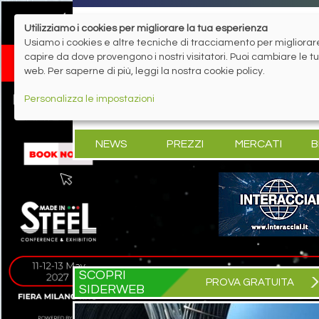
Utilizziamo i cookies per migliorare la tua esperienza
Usiamo i cookies e altre tecniche di tracciamento per migliorare 
capire da dove provengono i nostri visitatori. Puoi cambiare le 
web. Per saperne di più, leggi la nostra cookie policy.
Personalizza le impostazioni
NEWS
PREZZI
MERCATI
B
SCOPRI
PROVA GRATUITA
SIDERWEB