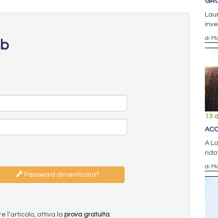
GRU
Laur
inve
di Ma
eb
13 a
ACC
A Lo
rido
di Ma
Password dimenticata?
l’articolo, attiva la
prova gratuita
.