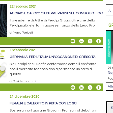
22 febbraio 2021
Alt
ACCIAIO E CALCIO: GIUSEPPE PASINI NEL CONSIGLIO FIGC
Il presidente di AIB e di Feralpi Group, oltre che della
S
Feralpisalò, eletto in rappresentanza della Lega Pro
di Marco Torricelli
16 febbraio 2021
GERMANIA: PER L'ITALIA UN'OCCASIONE DI CRESCITA
Sia Feralpi che Lucefin confermano come il confronto
29 
con il mercato tedesco abbia permesso un salto di
r
qualità
Agg
di Davide Lorenzini
Alt
21 dicembre 2020
FERALPI E CALEOTTO IN PISTA CON LO SCI
S
Sosterranno il giovane Giovanni Franzoni al debutto in