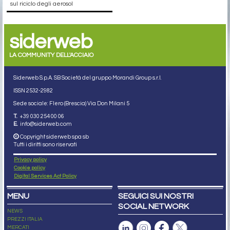
sul riciclo degli aerosol
siderweb
LA COMMUNITY DELL'ACCIAIO
Siderweb S.p.A. SB Società del gruppo Morandi Group s.r.l.
ISSN 2532
-2982
Sede sociale: Flero (Brescia) Via Don Milani 5
T.
+39 030 254 00 06
E.
info@siderweb.com
Copyright siderweb spa sb
Tutti i diritti sono riservati
Privacy policy
Cookie policy
Digital Services Act Policy
MENU
SEGUICI SUI NOSTRI
SOCIAL NETWORK
NEWS
PREZZI ITALIA
MERCATI