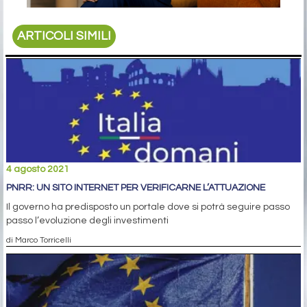
ARTICOLI SIMILI
4 agosto 2021
PNRR: UN SITO INTERNET PER VERIFICARNE L’ATTUAZIONE
Il governo ha predisposto un portale dove si potrà seguire passo
passo l’evoluzione degli investimenti
di Marco Torricelli