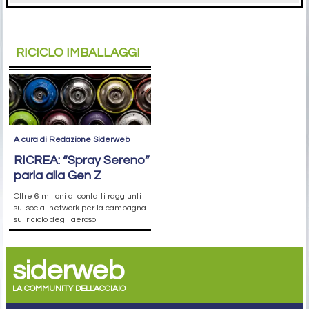
RICICLO IMBALLAGGI
A cura di Redazione Siderweb
RICREA: “Spray Sereno”
parla alla Gen Z
Oltre 6 milioni di contatti raggiunti
sui social network per la campagna
sul riciclo degli aerosol
siderweb
LA COMMUNITY DELL'ACCIAIO