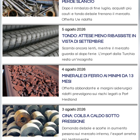
PERDE SLANCIO
Dopo il rimbalzo di fine luglio, acquisti più
cauti e tondo debole frenano il mercato.
Offerta Ue ridotta
5 agosto 2026
TONDO: ATTESE MENO RIBASSISTE IN
VISTA DI SETTEMBRE
Scambi ancora lenti, mentre il mercato
guarda al dopo ferie. L’import dalla Turchia
resta un’incognita
4 agosto 2026
MINERALE DI FERRO AI MINIMI DA 13
MESI
Offerta abbondante e margini siderurgici
ridotti prevalgono sui rischi legati a Port
Hedland
3 agosto 2026
CINA: COILS A CALDO SOTTO
PRESSIONE
Domanda debole e scorte in aumento
pesano sul mercato interno; l’export arretra
più lentamente