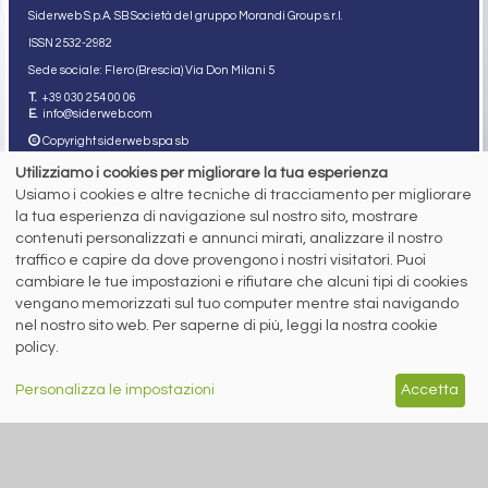
Siderweb S.p.A. SB Società del gruppo Morandi Group s.r.l.
ISSN 2532
-2982
Sede sociale: Flero (Brescia) Via Don Milani 5
T.
+39 030 254 00 06
E.
info@siderweb.com
Copyright siderweb spa sb
Tutti i diritti sono riservati
Utilizziamo i cookies per migliorare la tua esperienza
Privacy policy
Usiamo i cookies e altre tecniche di tracciamento per migliorare
Cookie policy
la tua esperienza di navigazione sul nostro sito, mostrare
Digital Services Act Policy
contenuti personalizzati e annunci mirati, analizzare il nostro
traffico e capire da dove provengono i nostri visitatori. Puoi
MENU
SEGUICI SUI NOSTRI
cambiare le tue impostazioni e rifiutare che alcuni tipi di cookies
SOCIAL NETWORK
NEWS
vengano memorizzati sul tuo computer mentre stai navigando
PREZZI ITALIA
nel nostro sito web. Per saperne di più, leggi la nostra cookie
MERCATI
policy.
SERVIZI
EVENTI
ABBONAMENTI
Personalizza le impostazioni
Accetta
MADE IN STEEL
NEWSLETTER
Capitale Sociale: 190.000€ interamente versato
Registro delle Imprese di Brescia
Codice Fiscale e Partita I.V.A.:
IT03562320170