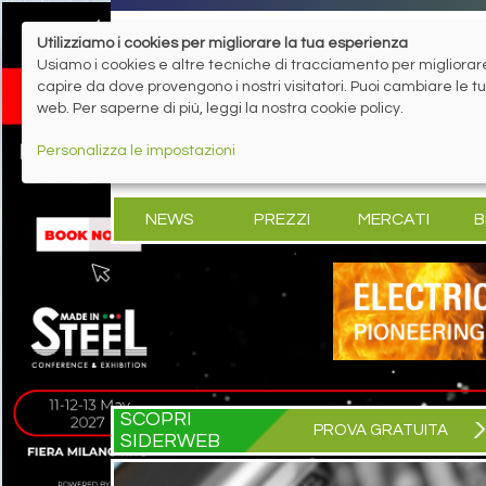
Utilizziamo i cookies per migliorare la tua esperienza
Usiamo i cookies e altre tecniche di tracciamento per migliorare 
capire da dove provengono i nostri visitatori. Puoi cambiare le 
web. Per saperne di più, leggi la nostra cookie policy.
Personalizza le impostazioni
NEWS
PREZZI
MERCATI
B
SCOPRI
PROVA GRATUITA
SIDERWEB