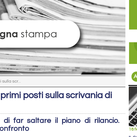
A
 sulla scr...
i primi posti sulla scrivania di
i far saltare il piano di rilancio.
 confronto
18 f