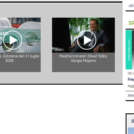
Alt
S
 Edizione del 31 luglio
Mediterranean Steel Talks:
2026
Sergio Moyano
29 
r
Agg
Alt
S