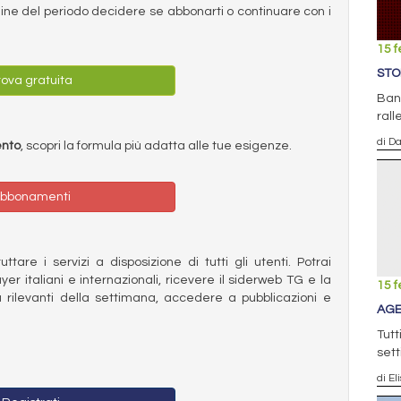
ermine del periodo decidere se abbonarti o continuare con i
15 f
STO
ova gratuita
Banz
rall
di D
ento
, scopri la formula più adatta alle tue esigenze.
bbonamenti
ttare i servizi a disposizione di tutti gli utenti. Potrai
ayer italiani e internazionali, ricevere il siderweb TG e la
15 f
 rilevanti della settimana, accedere a pubblicazioni e
AGE
Tutt
sett
di El