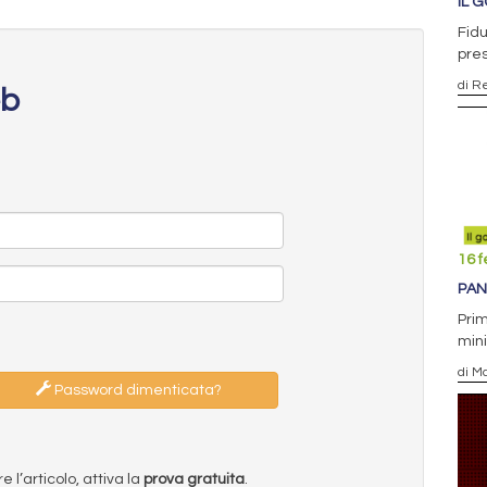
IL 
Fidu
pre
di R
eb
16 f
PAN
Prim
mini
di M
Password dimenticata?
l’articolo, attiva la
prova gratuita
.