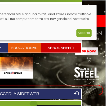
rsonalizzati e annunci mirati, analizzare il nostro traffico e
zati sul tuo computer mentre stai navigando nel nostro sito
Accetta
P
EDUCATIONAL
ABBONAMENTI
CCEDI A SIDERWEB