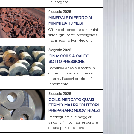
un’incognita
4 agosto 2026
MINERALE DI FERRO AI
MINIMI DA 13 MESI
Offerta abbondante e margini
siderurgici ridotti prevalgono sui
rischi legati a Port Hedland
3 agosto 2026
CINA: COILS A CALDO
SOTTO PRESSIONE
Domanda debole e scorte in
aumento pesano sul mercato
interno; l’export arretra più
lentamente
3 agosto 2026
COILS: MERCATO QUASI
FERMO, MA I PRODUTTORI
PREPARANO NUOVI RIALZI
Portafogli ordini e maggiori
vincoli all’import sostengono le
attese per settembre