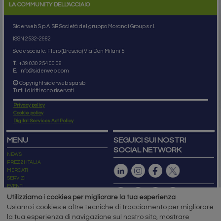
LA COMMUNITY DELL'ACCIAIO
Siderweb S.p.A. SB Società del gruppo Morandi Group s.r.l.
ISSN 2532
-2982
Sede sociale: Flero (Brescia) Via Don Milani 5
T.
+39 030 254 00 06
E.
info@siderweb.com
Copyright siderweb spa sb
Tutti i diritti sono riservati
Privacy policy
Cookie policy
Digital Services Act Policy
MENU
SEGUICI SUI NOSTRI
SOCIAL NETWORK
NEWS
PREZZI ITALIA
MERCATI
SERVIZI
EVENTI
ABBONAMENTI
Utilizziamo i cookies per migliorare la tua esperienza
MADE IN STEEL
Usiamo i cookies e altre tecniche di tracciamento per migliorare
NEWSLETTER
la tua esperienza di navigazione sul nostro sito, mostrare