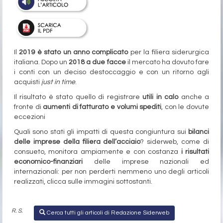
Il
2019 è stato un anno complicato
per la filiera siderurgica
italiana. Dopo un
2018
a due facce
il mercato ha dovuto fare
i conti con un deciso destoccaggio e con un ritorno agli
acquisti
just in time
.
Il risultato è stato quello di registrare
utili in calo
anche a
fronte di
aumenti di fatturato e volumi spediti
, con le dovute
eccezioni
Quali sono stati gli impatti di questa congiuntura sui
bilanci
delle imprese della filiera dell’acciaio
? siderweb, come di
consueto, monitora ampiamente e con costanza
i risultati
economico-finanziari
delle imprese nazionali ed
internazionali: per non perderti nemmeno uno degli articoli
realizzati, clicca sulle immagini sottostanti.
R. S.
Cerca tutti gli articoli di Redazione Siderweb