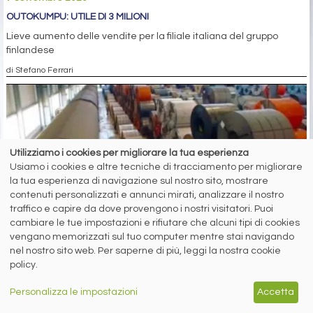
OUTOKUMPU: UTILE DI 3 MILIONI
Lieve aumento delle vendite per la filiale italiana del gruppo
finlandese
di Stefano Ferrari
Utilizziamo i cookies per migliorare la tua esperienza
Usiamo i cookies e altre tecniche di tracciamento per migliorare
la tua esperienza di navigazione sul nostro sito, mostrare
contenuti personalizzati e annunci mirati, analizzare il nostro
4 settembre 2020
traffico e capire da dove provengono i nostri visitatori. Puoi
GABRIELLI: 12 MILIONI DI UTILI NEL 2019
cambiare le tue impostazioni e rifiutare che alcuni tipi di cookies
Migliorano gli indici di redditività, buona la situazione finanziaria e
vengano memorizzati sul tuo computer mentre stai navigando
patrimoniale
nel nostro sito web. Per saperne di più, leggi la nostra cookie
policy.
di Gianfranco Tosini
Altre News
Personalizza le impostazioni
Accetta