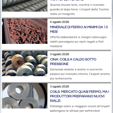
Scambi ancora lenti, mentre il mercato
guarda al dopo ferie. L’import dalla Turchia
resta un’incognita
4 agosto 2026
MINERALE DI FERRO AI MINIMI DA 13
MESI
Offerta abbondante e margini siderurgici
ridotti prevalgono sui rischi legati a Port
Hedland
3 agosto 2026
CINA: COILS A CALDO SOTTO
PRESSIONE
Domanda debole e scorte in aumento
pesano sul mercato interno; l’export arretra
più lentamente
3 agosto 2026
COILS: MERCATO QUASI FERMO, MA I
PRODUTTORI PREPARANO NUOVI
RIALZI
Portafogli ordini e maggiori vincoli all’import
sostengono le attese per settembre