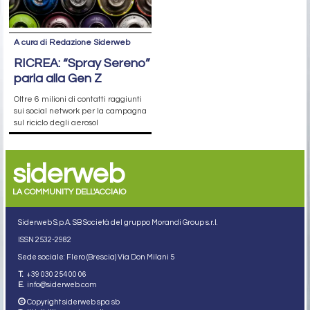
A cura di Redazione Siderweb
RICREA: “Spray Sereno”
parla alla Gen Z
Oltre 6 milioni di contatti raggiunti
sui social network per la campagna
sul riciclo degli aerosol
siderweb
LA COMMUNITY DELL'ACCIAIO
Siderweb S.p.A. SB Società del gruppo Morandi Group s.r.l.
ISSN 2532
-2982
Sede sociale: Flero (Brescia) Via Don Milani 5
T.
+39 030 254 00 06
E.
info@siderweb.com
Copyright siderweb spa sb