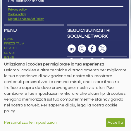
Tutti i diritti sono riservati
Privacy policy
Cookie policy
Digital Services Act Policy
MENU
SEGUICI SUI NOSTRI
SOCIAL NETWORK
NEWS
PREZZI ITALIA
MERCATI
SERVIZI
EVENTI
ABBONAMENTI
Utilizziamo i cookies per migliorare la tua esperienza
MADE IN STEEL
Usiamo i cookies e altre tecniche di tracciamento per migliorare
NEWSLETTER
la tua esperienza di navigazione sul nostro sito, mostrare
Capitale Sociale: 190.000€ interamente versato
contenuti personalizzati e annunci mirati, analizzare il nostro
Registro delle Imprese di Brescia
traffico e capire da dove provengono i nostri visitatori. Puoi
Codice Fiscale e Partita I.V.A.:
IT03562320170
R.E.A. n. 419331
cambiare le tue impostazioni e rifiutare che alcuni tipi di cookies
vengano memorizzati sul tuo computer mentre stai navigando
www.siderweb.com: Autorizzazione del Tribunale di Brescia n. 11/2004 del 17
nel nostro sito web. Per saperne di più, leggi la nostra cookie
marzo 2004, Iscrizione al R.O.C. n. 26116.
Direttrice Responsabile:
policy.
Elisa Bonomelli
Vicedirettore Responsabile:
Personalizza le impostazioni
Accetta
Stefano Gennari