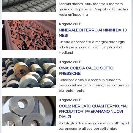
Scambi ancora lenti, mentre il mercato
guarda al dopo ferie. L’import dalla Turchia
resta un’incognita
4 agosto 2026
MINERALE DI FERRO AI MINIMI DA 13
MESI
Offerta abbondante e margini siderurgici
ridotti prevalgono sui rischi legati a Port
Hedland
3 agosto 2026
CINA: COILS A CALDO SOTTO
PRESSIONE
Domanda debole e scorte in aumento
pesano sul mercato interno; l’export arretra
più lentamente
3 agosto 2026
COILS: MERCATO QUASI FERMO, MA I
PRODUTTORI PREPARANO NUOVI
RIALZI
Portafogli ordini e maggiori vincoli all’import
sostengono le attese per settembre