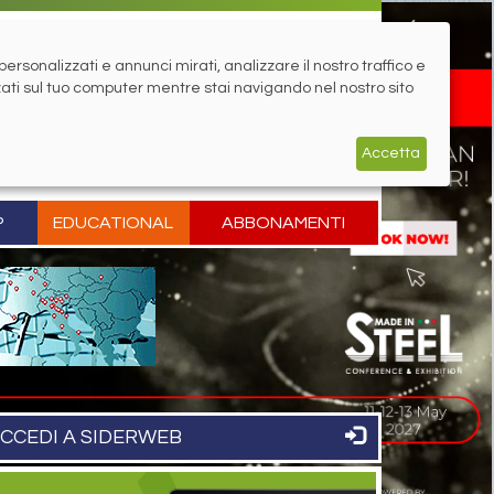
rsonalizzati e annunci mirati, analizzare il nostro traffico e
zati sul tuo computer mentre stai navigando nel nostro sito
Accetta
P
EDUCATIONAL
ABBONAMENTI
CCEDI A SIDERWEB