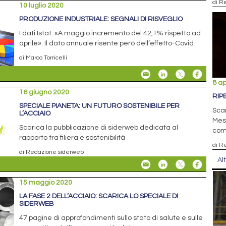
di R
10 luglio 2020
PRODUZIONE INDUSTRIALE: SEGNALI DI RISVEGLIO
I dati Istat: «A maggio incremento del 42,1% rispetto ad
aprile». Il dato annuale risente però dell’effetto-Covid
di Marco Torricelli
8 ap
16 giugno 2020
RIP
SPECIALE PIANETA: UN FUTURO SOSTENIBILE PER
Scar
L’ACCIAIO
Mese
Scarica la pubblicazione di siderweb dedicata al
com
rapporto tra filiera e sostenibilità
di R
di Redazione siderweb
Al
15 maggio 2020
LA FASE 2 DELL’ACCIAIO: SCARICA LO SPECIALE DI
SIDERWEB
47 pagine di approfondimenti sullo stato di salute e sulle