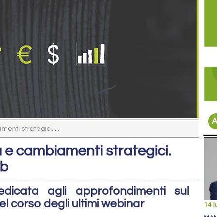
A
nti strategici. ...
 e cambiamenti strategici.
eb
edicata agli approfondimenti sul
l corso degli ultimi webinar
14 l