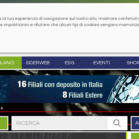
la tua esperienza di navigazione sul nostro sito, mostrare contenuti pe
tue impostazioni e rifiutare che alcuni tipi di cookies vengano memoriz
ILANCI
SIDERWEB
ESG
EVENTI
SHO
Cerca nel sito
A