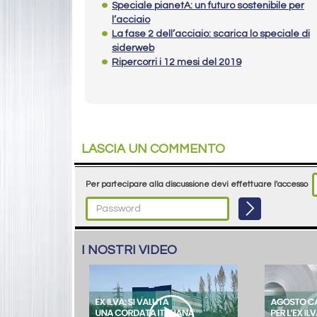
Speciale pianetA: un futuro sostenibile per
l’acciaio
La fase 2 dell’acciaio: scarica lo speciale di
siderweb
Ripercorri i 12 mesi del 2019
LASCIA UN COMMENTO
Per partecipare alla discussione devi effettuare l'accesso
I NOSTRI VIDEO