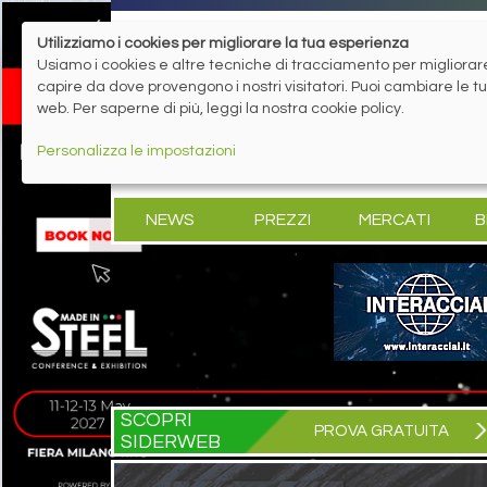
Utilizziamo i cookies per migliorare la tua esperienza
Usiamo i cookies e altre tecniche di tracciamento per migliorare 
capire da dove provengono i nostri visitatori. Puoi cambiare le 
web. Per saperne di più, leggi la nostra cookie policy.
Personalizza le impostazioni
NEWS
PREZZI
MERCATI
B
SCOPRI
PROVA GRATUITA
SIDERWEB