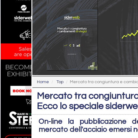
Home
Top
Mercato tra congiuntura e cambiame
Mercato tra congiuntura
Ecco lo speciale siderw
On-line la pubblicazione d
mercato dell'acciaio emersi ne