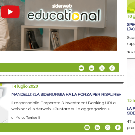
16 
SPE
L’A
Scar
rapp
di R
14 luglio 2020
MANDELLI: «LA SIDERURGIA HA LA FORZA PER RISALIRE»
15 
Il responsabile Corporate & Investment Banking UBI al
LA 
webinar di siderweb: «Puntare sulle aggregazioni»
SID
di Marco Torricelli
47 p
pros