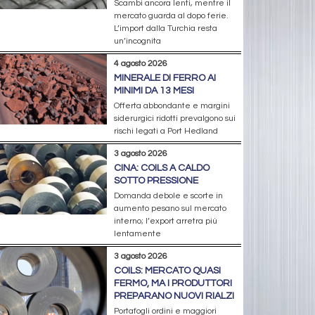
Scambi ancora lenti, mentre il
mercato guarda al dopo ferie.
L’import dalla Turchia resta
un’incognita
4 agosto 2026
MINERALE DI FERRO AI
MINIMI DA 13 MESI
Offerta abbondante e margini
siderurgici ridotti prevalgono sui
rischi legati a Port Hedland
3 agosto 2026
CINA: COILS A CALDO
SOTTO PRESSIONE
Domanda debole e scorte in
aumento pesano sul mercato
interno; l’export arretra più
lentamente
3 agosto 2026
COILS: MERCATO QUASI
FERMO, MA I PRODUTTORI
PREPARANO NUOVI RIALZI
Portafogli ordini e maggiori