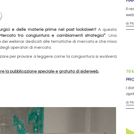
MAN
Il r
webi
di Ma
urgici e delle materie prime nel post lockdown?
A questa
Mercato tra congiuntura e cambiamenti strategici”
. Una
o dei webinar dedicati alle tematiche di mercato e che mixa
 degli operatori di mercato.
zzare per provare a leggere come la congiuntura si evolverà
re la pubblicazione speciale e gratuita di siderweb
.
10 l
PRO
I da
apri
di Ma