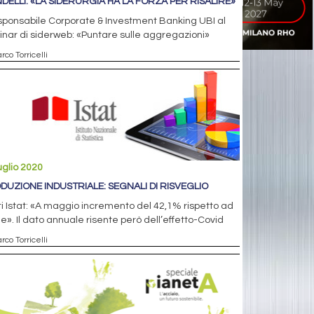
DELLI: «LA SIDERURGIA HA LA FORZA PER RISALIRE»
esponsabile Corporate & Investment Banking UBI al
nar di siderweb: «Puntare sulle aggregazioni»
rco Torricelli
uglio 2020
DUZIONE INDUSTRIALE: SEGNALI DI RISVEGLIO
ti Istat: «A maggio incremento del 42,1% rispetto ad
le». Il dato annuale risente però dell’effetto-Covid
rco Torricelli