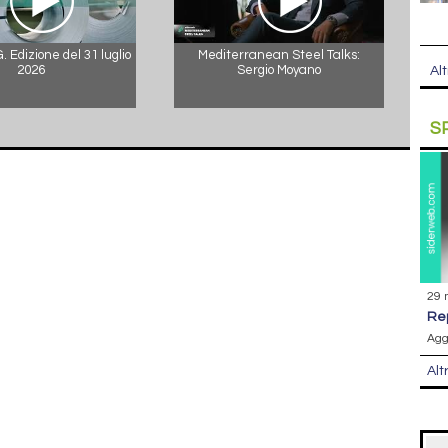
 Edizione del 31 luglio
Mediterranean Steel Talks:
2026
Sergio Moyano
Alt
S
29 
r
Agg
Alt