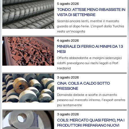
5 agosto 2026
TONDO: ATTESE MENO RIBASSISTE IN
VISTA DI SETTEMBRE
Scambi ancora lenti, mentre il mercato
guarda al dopo ferie. L’import dalla Turchia
resta un’incognita
4 agosto 2026
MINERALE DI FERRO AI MINIMI DA 13
MESI
Offerta abbondante e margini siderurgici
ridotti prevalgono sui rischi legati a Port
Hedland
3 agosto 2026
CINA: COILS A CALDO SOTTO
PRESSIONE
Domanda debole e scorte in aumento
pesano sul mercato interno; l’export arretra
più lentamente
3 agosto 2026
COILS: MERCATO QUASI FERMO, MA I
PRODUTTORI PREPARANO NUOVI