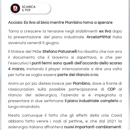
Acciaio: Ex Ilva al bivio mentre Piombino torna a sperare
Torna a crescere la tensione negli stabilimenti
ex Ilva
dopo
la presentazione del piano industriale
ArcelorMittal
Italia
avvenuta venerdì 5 giugno.
Il titolare del MiSe
Stefano Patuanelli
ha ribadito che non era
il documento che il Governo si aspettava, e che per
l’esecutivo
i punti fermi sono quelli dell’accordo dello scorso
4 marzo
, invitando il player internazionale a dire una volta
per tutte se voglia essere
parte del rilancio o no
.
Animi un po’ più distesi invece per
Piombino
, dove a fronte di
rassicurazioni sulla possibile partecipazione di
CDP
al
rilancio del siderurgico, l’azienda si è impegnata a
presentare in due settimane
il piano industriale completo
a
lungo rimandato.
Resta comunque il fatto che gli effetti della crisi Covid
abbiano fatto venire i nodi al pettine
,
e che dal 2021 la
siderurgia italiana affronterà
nuovi importanti cambiamenti
.