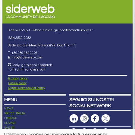
siderweb
LA COMMUNITY DELL'ACCIAIO
Siderweb S.p.A. SB Società del gruppo Morandi Group s.r.l.
ISSN 2532
-2982
Sede sociale: Flero (Brescia) Via Don Milani 5
T.
+39 030 254 00 06
E.
info@siderweb.com
Copyright siderweb spa sb
Tutti i diritti sono riservati
Privacy policy
Cookie policy
Digital Services Act Policy
MENU
SEGUICI SUI NOSTRI
SOCIAL NETWORK
NEWS
PREZZI ITALIA
MERCATI
SERVIZI
EVENTI
ABBONAMENTI
Utilizziamo i cookies per migliorare la tua esperienza