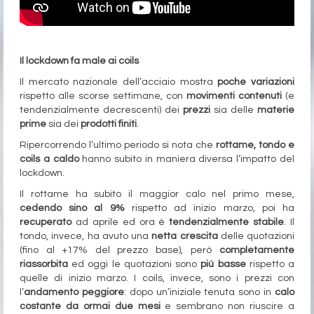
Il lockdown fa male ai coils
Il mercato nazionale dell’acciaio mostra
poche variazioni
rispetto alle scorse settimane, con
movimenti contenuti
(e
tendenzialmente decrescenti) dei
prezzi
sia delle
materie
prime
sia dei
prodotti finiti
.
Ripercorrendo l’ultimo periodo si nota che
rottame, tondo e
coils a caldo
hanno subito in maniera diversa l’impatto del
lockdown.
Il rottame ha subito il maggior calo nel primo mese,
cedendo sino al 9%
rispetto ad inizio marzo, poi ha
recuperato
ad aprile ed ora è
tendenzialmente stabile
. Il
tondo, invece, ha avuto una
netta crescita
delle quotazioni
(fino al +17% del prezzo base), però
completamente
riassorbita
ed oggi le quotazioni sono
più basse
rispetto a
quelle di inizio marzo. I coils, invece, sono i prezzi con
l’
andamento peggiore
: dopo un’iniziale tenuta sono in
calo
costante da ormai due mesi
e sembrano non riuscire a