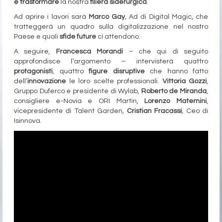
e trasformare
la nostra
filiera siderurgica
.
Ad aprire i lavori sarà
Marco Gay
, Ad di Digital Magic, che
tratteggerà un quadro sulla digitalizzazione nel nostro
Paese e quali
sfide future
ci attendono.
A seguire,
Francesca Morandi
– che qui di seguito
approfondisce l’argomento – intervisterà quattro
protagonisti
, quattro
figure disruptive
che hanno fatto
dell’
innovazione
le loro scelte professionali.
Vittoria Gozzi
,
Gruppo Duferco e presidente di Wylab,
Roberto de Miranda
,
consigliere e-Novia e ORI Martin,
Lorenzo Maternini
,
vicepresidente di Talent Garden,
Cristian Fracassi
, Ceo di
Isinnova.