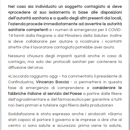
Nel caso sia individuato un soggetto contagiato si deve
«procedere al suo isolamento in base alle disposizioni
dell’autorità sanitaria e a quello degli altri presenti dai locali,
l’azienda procede immediatamente ad avvertire le autorità
sanitarie competenti
e i numeri di emergenza per il COVID-
19 forniti dalla Regione o dal Ministero della Salute». Inoltre
si deve collaborare per aiutare a ricostruire i «contatti
stretti» che il lavoratore contagiato potrebbe aver avuto.
Nessuna chiusura degli impianti quindi anche in caso di
contagio, ma solo dei protocolli sanitari per contenere la
diffusione del virus.
«L'accordo raggiunto oggi – ha commentato il presidente di
Confindustria,
Vincenzo Boccia
- ci permetterà in questa
fase di emergenza di comprendere e
considerare le
fabbriche italiane al servizio del Paese
a partire dalle filiere
dell'agroalimentare e del farmaceutico per garantire a tutti
noi i beni primari e tutelare ogni filiera della produzione».
Soddisfazione è stata espressa anche i sindacati: «Siamo
stati capaci di portare il governo e le imprese a dire che al
centro ci sono salute e sicurezza: prima viene la salute,