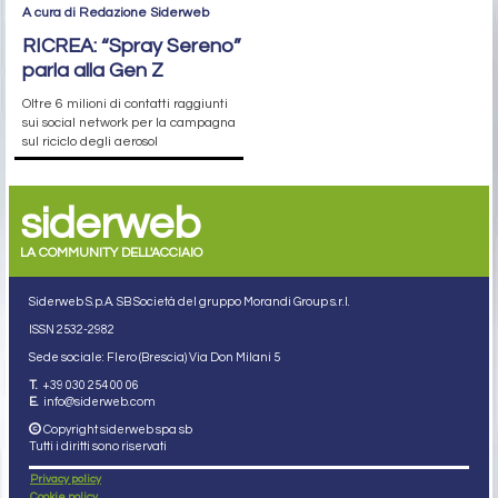
A cura di Redazione Siderweb
RICREA: “Spray Sereno”
parla alla Gen Z
Oltre 6 milioni di contatti raggiunti
sui social network per la campagna
sul riciclo degli aerosol
siderweb
LA COMMUNITY DELL'ACCIAIO
Siderweb S.p.A. SB Società del gruppo Morandi Group s.r.l.
ISSN 2532
-2982
Sede sociale: Flero (Brescia) Via Don Milani 5
T.
+39 030 254 00 06
E.
info@siderweb.com
Copyright siderweb spa sb
Tutti i diritti sono riservati
Privacy policy
Cookie policy