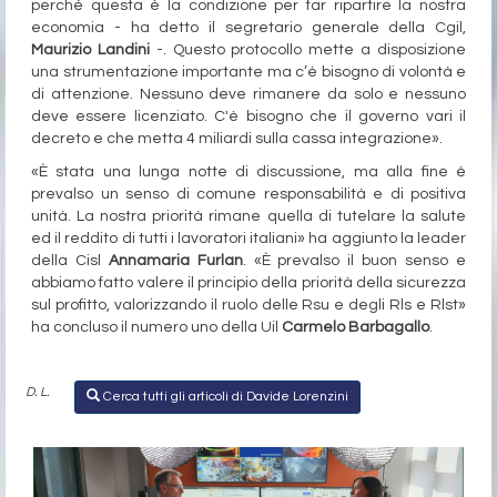
perché questa è la condizione per far ripartire la nostra
economia - ha detto il segretario generale della Cgil,
Maurizio Landini
-. Questo protocollo mette a disposizione
una strumentazione importante ma c’è bisogno di volontà e
di attenzione. Nessuno deve rimanere da solo e nessuno
deve essere licenziato. C'è bisogno che il governo vari il
decreto e che metta 4 miliardi sulla cassa integrazione».
«È stata una lunga notte di discussione, ma alla fine è
prevalso un senso di comune responsabilità e di positiva
unità. La nostra priorità rimane quella di tutelare la salute
ed il reddito di tutti i lavoratori italiani» ha aggiunto la leader
della Cisl
Annamaria Furlan
. «È prevalso il buon senso e
abbiamo fatto valere il principio della priorità della sicurezza
sul profitto, valorizzando il ruolo delle Rsu e degli Rls e Rlst»
ha concluso il numero uno della Uil
Carmelo Barbagallo
.
D. L.
Cerca tutti gli articoli di Davide Lorenzini