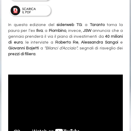
In questa edizione del
siderweb TG
: a
Taranto
torna la
paura per l’ex
Ilva
; a
Piombino
, invece,
JSW
annuncia che a
gennaio prenderà il via il piano di investimenti da
40 milioni
di euro
; le interviste a
Roberto Re
,
Alessandra Sangoi
e
Giovanni Bajetti
a
“Bilanci d’Acciaio”
; segnali di risveglio dei
prezzi di filiera
.