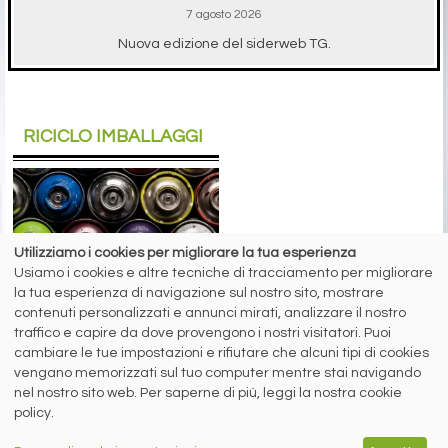
7 agosto 2026
Nuova edizione del siderweb TG.
RICICLO IMBALLAGGI
Utilizziamo i cookies per migliorare la tua esperienza
A cura di Redazione Siderweb
Usiamo i cookies e altre tecniche di tracciamento per migliorare
RICREA: “Spray Sereno”
la tua esperienza di navigazione sul nostro sito, mostrare
parla alla Gen Z
contenuti personalizzati e annunci mirati, analizzare il nostro
traffico e capire da dove provengono i nostri visitatori. Puoi
Oltre 6 milioni di contatti raggiunti
cambiare le tue impostazioni e rifiutare che alcuni tipi di cookies
sui social network per la campagna
vengano memorizzati sul tuo computer mentre stai navigando
sul riciclo degli aerosol
nel nostro sito web. Per saperne di più, leggi la nostra cookie
policy.