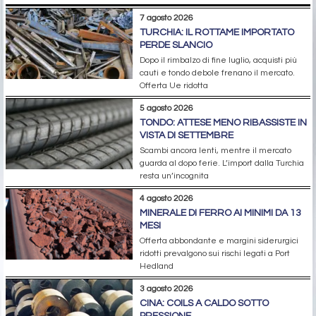
7 agosto 2026
TURCHIA: IL ROTTAME IMPORTATO
PERDE SLANCIO
Dopo il rimbalzo di fine luglio, acquisti più
cauti e tondo debole frenano il mercato.
Offerta Ue ridotta
5 agosto 2026
TONDO: ATTESE MENO RIBASSISTE IN
VISTA DI SETTEMBRE
Scambi ancora lenti, mentre il mercato
guarda al dopo ferie. L’import dalla Turchia
resta un’incognita
4 agosto 2026
MINERALE DI FERRO AI MINIMI DA 13
MESI
Offerta abbondante e margini siderurgici
ridotti prevalgono sui rischi legati a Port
Hedland
3 agosto 2026
CINA: COILS A CALDO SOTTO