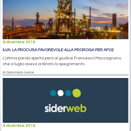
9 dicembre 2019
ILVA: LA PROCURA FAVOREVOLE ALLA PROROGA PER AFO2
L’ultima parola spetta però al giudice Francesco Maccagnano,
che a luglio aveva ordinato lo spegnimento
di Gianmario Leone
9 dicembre 2019