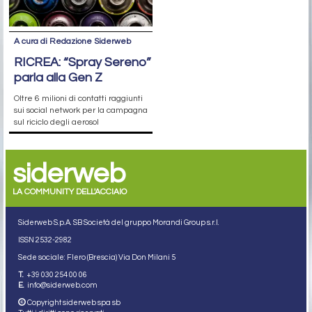
A cura di Redazione Siderweb
RICREA: “Spray Sereno”
parla alla Gen Z
Oltre 6 milioni di contatti raggiunti
sui social network per la campagna
sul riciclo degli aerosol
siderweb
LA COMMUNITY DELL'ACCIAIO
Siderweb S.p.A. SB Società del gruppo Morandi Group s.r.l.
ISSN 2532
-2982
Sede sociale: Flero (Brescia) Via Don Milani 5
T.
+39 030 254 00 06
E.
info@siderweb.com
Copyright siderweb spa sb