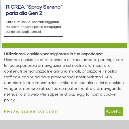
RICREA: “Spray Sereno”
parla alla Gen Z
Oltre 6 milioni di contatti raggiunti
sui social network per la campagna
sul riciclo degli aerosol
siderweb
Utilizziamo i cookies per migliorare la tua esperienza
Usiamo i cookies e altre tecniche di tracciamento per migliorare
LA COMMUNITY DELL'ACCIAIO
la tua esperienza di navigazione sul nostro sito, mostrare
contenuti personalizzati e annunci mirati, analizzare il nostro
Siderweb S.p.A. SB Società del gruppo Morandi Group s.r.l.
traffico e capire da dove provengono i nostri visitatori. Puoi
ISSN 2532
-2982
cambiare le tue impostazioni e rifiutare che alcuni tipi di cookies
Sede sociale: Flero (Brescia) Via Don Milani 5
vengano memorizzati sul tuo computer mentre stai navigando
nel nostro sito web. Per saperne di più, leggi la nostra cookie
T.
+39 030 254 00 06
E.
info@siderweb.com
policy.
Copyright siderweb spa sb
Tutti i diritti sono riservati
Personalizza le impostazioni
Accetta
Privacy policy
Cookie policy
Digital Services Act Policy