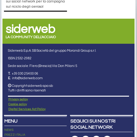
sui social network per la campagna
sul riciclo degli aerosol
siderweb
LA COMMUNITY DELL'ACCIAIO
Siderweb S.p.A. SB Società del gruppo Morandi Group s.r.l.
ISSN 2532
-2982
Sede sociale: Flero (Brescia) Via Don Milani 5
T.
+39 030 254 00 06
E.
info@siderweb.com
Copyright siderweb spa sb
Tutti i diritti sono riservati
Privacy policy
Cookie policy
Digital Services Act Policy
MENU
SEGUICI SUI NOSTRI
SOCIAL NETWORK
NEWS
PREZZI ITALIA