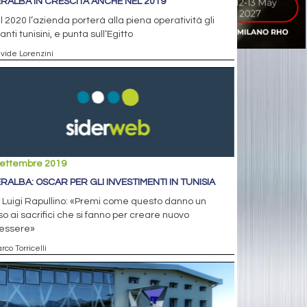
ERALBA IN CRESCITA ANCHE NEL 2019
il 2020 l’azienda porterà alla piena operatività gli
anti tunisini, e punta sull’Egitto
avide Lorenzini
settembre 2019
ERALBA: OSCAR PER GLI INVESTIMENTI IN TUNISIA
 Luigi Rapullino: «Premi come questo danno un
o ai sacrifici che si fanno per creare nuovo
essere»
rco Torricelli