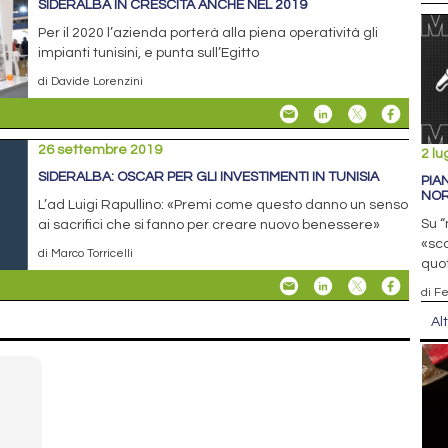
SIDERALBA IN CRESCITA ANCHE NEL 2019
Per il 2020 l’azienda porterà alla piena operatività gli
impianti tunisini, e punta sull’Egitto
di Davide Lorenzini
26 settembre 2019
2 lu
SIDERALBA: OSCAR PER GLI INVESTIMENTI IN TUNISIA
PIA
NOR
L’ad Luigi Rapullino: «Premi come questo danno un senso
Su “
ai sacrifici che si fanno per creare nuovo benessere»
«sco
di Marco Torricelli
quo
di F
Al