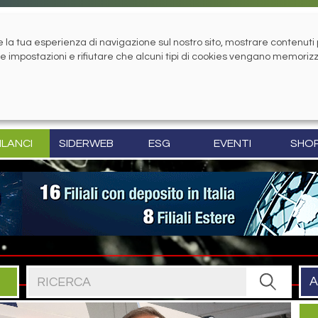
la tua esperienza di navigazione sul nostro sito, mostrare contenuti pe
tue impostazioni e rifiutare che alcuni tipi di cookies vengano memoriz
ILANCI
SIDERWEB
ESG
EVENTI
SHO
Cerca nel sito
A