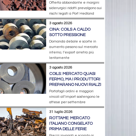
Offerta abbondante e margini
siderurgici ridotti prevalgono sui
rischi legati a Port Hedland
3 agosto 2026
CINA: COILS A CALDO
SOTTO PRESSIONE
Domanda debole e scorte in
aumento pesano sul mercato
interno; l’export arretra più
lentamente
3 agosto 2026
COILS: MERCATO QUASI
FERMO, MA I PRODUTTORI
PREPARANO NUOVI RIALZI
Portafogli ordini e maggiori
vincoli all’import sostengono le
attese per settembre
31 luglio 2026
ROTTAME: MERCATO
ITALIANO CONGELATO
PRIMA DELLE FERIE
Prezzi invariati e scambi ai