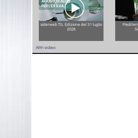
siderweb TG. Edizione del 31 luglio
Mediterr
2026
S
Altri video