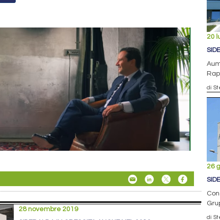
20 l
SID
Aume
Rapu
di S
26 
SID
Con 
Grup
28 novembre 2019
di S