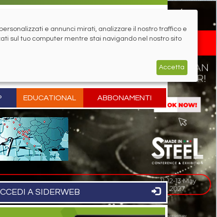
rsonalizzati e annunci mirati, analizzare il nostro traffico e
zati sul tuo computer mentre stai navigando nel nostro sito
Accetta
P
EDUCATIONAL
ABBONAMENTI
CCEDI A SIDERWEB