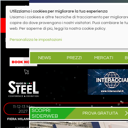
Utilizziamo i cookies per migliorare la tua esperienza
Usiamo i cookies e altre tecniche di tracciamento per migliorare 
capire da dove provengono i nostri visitatori. Puoi cambiare le 
web. Per saperne di più, leggi la nostra cookie policy.
Personalizza le impostazioni
NEWS
PREZZI
MERCATI
B
SCOPRI
PROVA GRATUITA
SIDERWEB