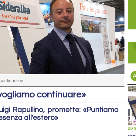
A
 continuare»
 vogliamo continuare»
uigi Rapullino, promette: «Puntiamo
esenza all'estero»
28 