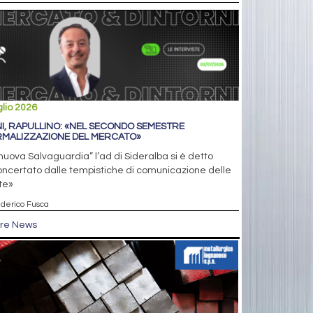
glio 2026
NI, RAPULLINO: «NEL SECONDO SEMESTRE
MALIZZAZIONE DEL MERCATO»
nuova Salvaguardia” l’ad di Sideralba si è detto
ncertato dalle tempistiche di comunicazione delle
te»
ederico Fusca
tre News