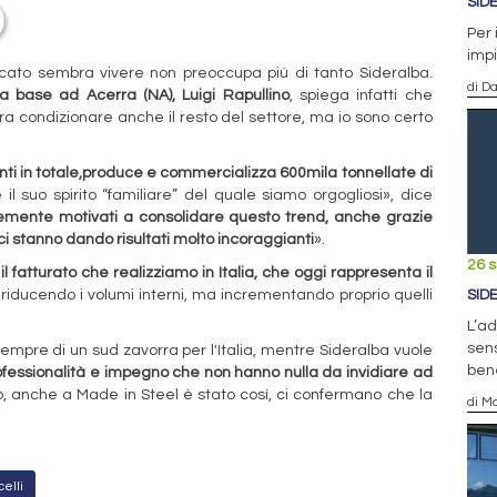
SID
Per 
impi
cato sembra vivere non preoccupa più di tanto Sideralba.
di D
a base ad Acerra (NA), Luigi Rapullino
, spiega infatti che
ra condizionare anche il resto del settore, ma io sono certo
ti in totale,produce e commercializza 600mila tonnellate di
il suo spirito “familiare” del quale siamo orgogliosi», dice
emente motivati a consolidare questo trend, anche grazie
 ci stanno dando risultati molto incoraggianti
».
26 
il fatturato che realizziamo in Italia, che oggi rappresenta il
riducendo i volumi interni, ma incrementando proprio quelli
SID
L’ad
sens
pre di un sud zavorra per l'Italia, mentre Sideralba vuole
ben
ofessionalità e impegno che non hanno nulla da invidiare ad
o, anche a Made in Steel è stato così, ci confermano che la
di Ma
celli