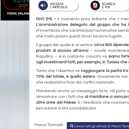
RHO (Mi) –
Il momento poco brillante che il mer
L'amministratore delegato del gruppo che ha l
«l'incertezza che caratterizza l'automotive semb
che molto presto questi timori saranno fugati».
Il gruppo del quale è al vertice (
circa 600 dipenden
prodotti di acciaio all’anno
) – «vuole mantenere 
Rapullino – è in costante crescita «e
siamo fort
agli investimenti fatti, per esempio, in Tunisia che
Tanto che l'obiettivo «è
raggiungere la parità tra 
70% del totale, e quello estero
. Ovviamente non 
che realizziamo fuori dai confini nazionali».
Mandando anche un messaggio forte: «Si parla sem
dimostrare con i fatti che
al meridione ci sono pr
altre aree del Paese
. E i feedback che riceviam
percezione si sta consolidando».
Marco Torricelli
Cerca tutti gli articoli di Marco Torri