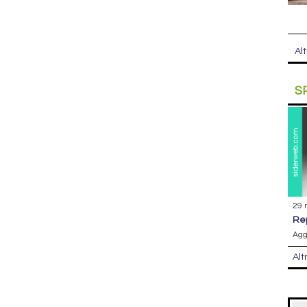
Alt
S
29 
r
Agg
Alt