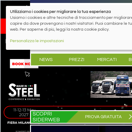
Utilizziamo i cookies per migliorare la tua esperienza
Usiamo i cookies e altre tecniche di tracciamento per migliorare 
capire da dove provengono i nostri visitatori. Puoi cambiare le 
web. Per saperne di più, leggi la nostra cookie policy.
Personalizza le impostazioni
NEWS
PREZZI
MERCATI
B
SCOPRI
PROVA GRATUITA
SIDERWEB