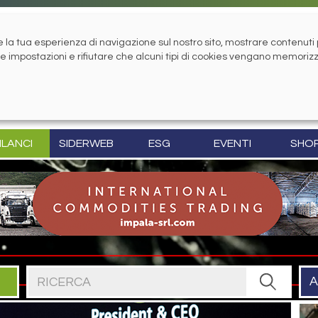
la tua esperienza di navigazione sul nostro sito, mostrare contenuti pe
tue impostazioni e rifiutare che alcuni tipi di cookies vengano memoriz
ILANCI
SIDERWEB
ESG
EVENTI
SHO
Cerca nel sito
A