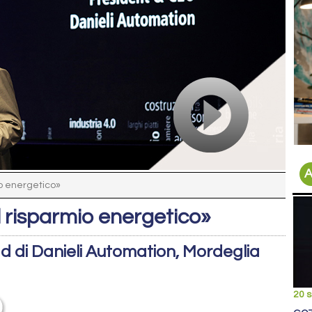
A
o energetico»
l risparmio energetico»
ad di Danieli Automation, Mordeglia
20 