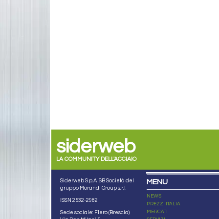
siderweb
LA COMMUNITY DELL'ACCIAIO
Siderweb S.p.A. SB Società del
MENU
gruppo Morandi Group s.r.l.
NEWS
ISSN 2532
-2982
PREZZI ITALIA
MERCATI
Sede sociale: Flero (Brescia)