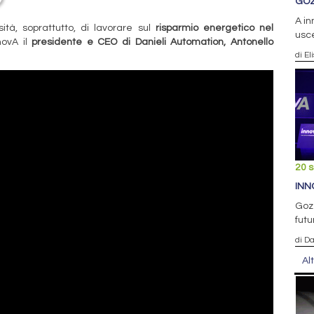
GOZ
A in
ità, soprattutto, di lavorare sul
risparmio energetico nel
usc
novA il
presidente e CEO di Danieli Automation, Antonello
di El
20 
INN
Gozz
futu
di D
Al