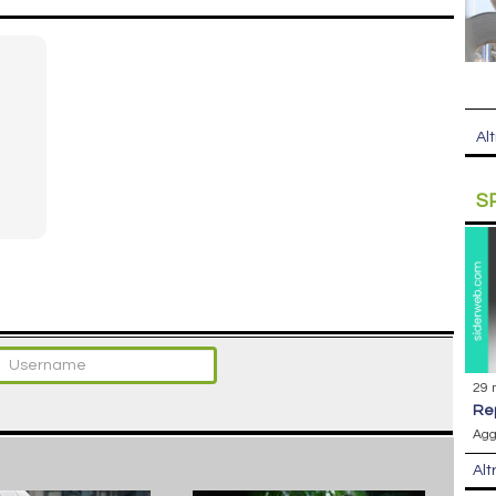
Alt
S
29 
r
Agg
Alt