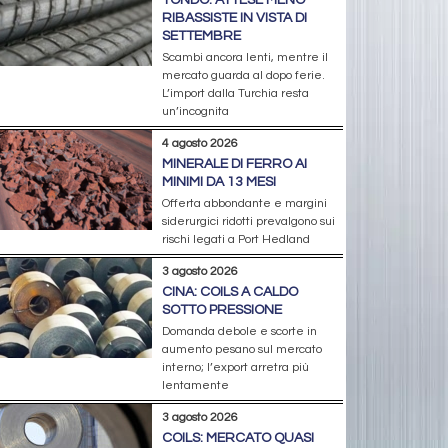
TONDO: ATTESE MENO
RIBASSISTE IN VISTA DI
SETTEMBRE
Scambi ancora lenti, mentre il
mercato guarda al dopo ferie.
L’import dalla Turchia resta
un’incognita
4 agosto 2026
MINERALE DI FERRO AI
MINIMI DA 13 MESI
Offerta abbondante e margini
siderurgici ridotti prevalgono sui
rischi legati a Port Hedland
3 agosto 2026
CINA: COILS A CALDO
SOTTO PRESSIONE
Domanda debole e scorte in
aumento pesano sul mercato
interno; l’export arretra più
lentamente
3 agosto 2026
COILS: MERCATO QUASI