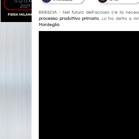
BRESCIA - Nel futuro dell'acciaio c'è la necess
processo produttivo primario
. Lo ha detto a in
Mordeglia
.