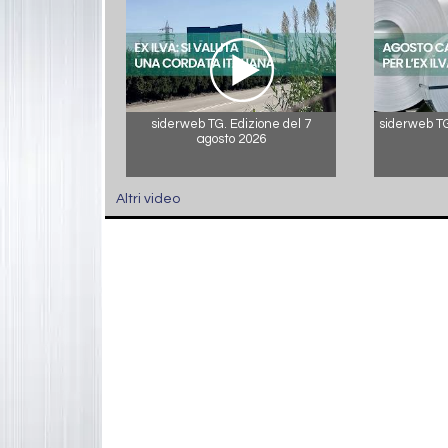
siderweb TG. Edizione del 7
siderweb TG.
agosto 2026
Altri video