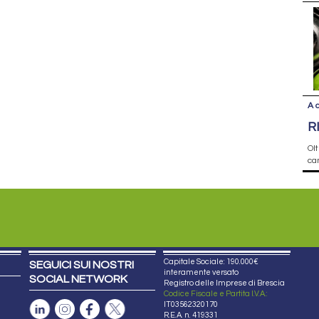
A 
R
Olt
cam
Capitale Sociale: 190.000€
SEGUICI SUI NOSTRI
interamente versato
SOCIAL NETWORK
Registro delle Imprese di Brescia
Codice Fiscale e Partita I.V.A.:
IT03562320170
R.E.A. n. 419331