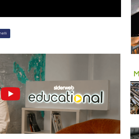
melli
M