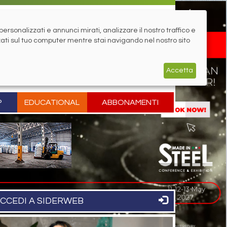
rsonalizzati e annunci mirati, analizzare il nostro traffico e
zati sul tuo computer mentre stai navigando nel nostro sito
Accetta
P
EDUCATIONAL
ABBONAMENTI
CCEDI A SIDERWEB