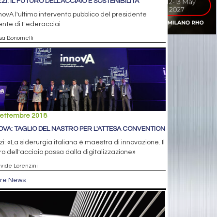
ZI: IL FUTURO DELL'ACCIAIO È SOSTENIBILITÀ
novA l'ultimo intervento pubblico del presidente
ente di Federacciai
isa Bonomelli
settembre 2018
OVA: TAGLIO DEL NASTRO PER L'ATTESA CONVENTION
i: «La siderurgia italiana è maestra di innovazione. Il
ro dell'acciaio passa dalla digitalizzazione»
avide Lorenzini
tre News