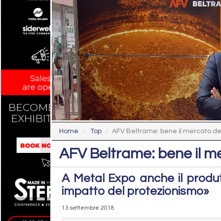
Home
Top
AFV Beltrame: bene il mercato de
AFV Beltrame: bene il m
A Metal Expo anche il produtt
impatto del protezionismo»
13 settembre 2018