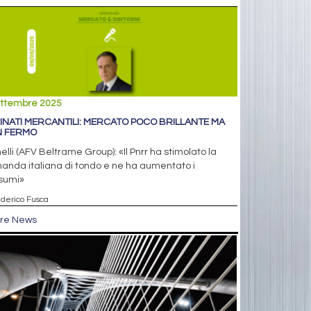
ettembre 2025
INATI MERCANTILI: MERCATO POCO BRILLANTE MA
 FERMO
elli (AFV Beltrame Group): «Il Pnrr ha stimolato la
anda italiana di tondo e ne ha aumentato i
sumi»
ederico Fusca
tre News