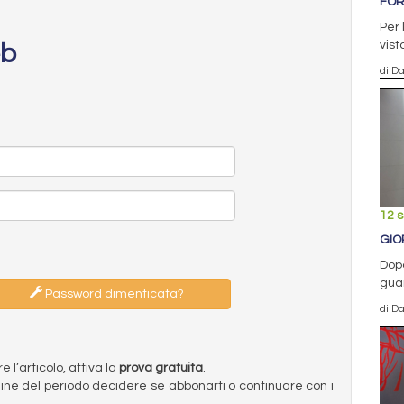
FOR
Per 
vist
eb
di D
12 
GIO
Dopo
guar
Password dimenticata?
di D
l’articolo, attiva la
prova gratuita
.
ermine del periodo decidere se abbonarti o continuare con i