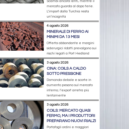
Scambi ancora lenti, mentre il
mercato guarda al dopo ferie.
L’import dalla Turchia resta
un’incognita
4 agosto 2026
MINERALE DI FERRO AI
MINIMI DA 13 MESI
Offerta abbondante e margini
siderurgici ridotti prevalgono sui
rischi legati a Port Hedland
3 agosto 2026
CINA: COILS A CALDO
SOTTO PRESSIONE
Domanda debole e scorte in
aumento pesano sul mercato
interno; l’export arretra più
lentamente
3 agosto 2026
COILS: MERCATO QUASI
FERMO, MA I PRODUTTORI
PREPARANO NUOVI RIALZI
Portafogli ordini e maggiori