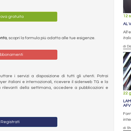
12 
ova gratuita
AL 
All'
ento
, scopri la formula più adatta alle tue esigenze.
ital
di D
bbonamenti
ttare i servizi a disposizione di tutti gli utenti. Potrai
ayer italiani e internazionali, ricevere il siderweb TG e la
 rilevanti della settimana, accedere a pubblicazioni e
22 
LAM
AFV
Forn
inte
Registrati
di S