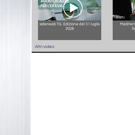
siderweb TG. Edizione del 31 luglio
Mediterr
2026
S
Altri video