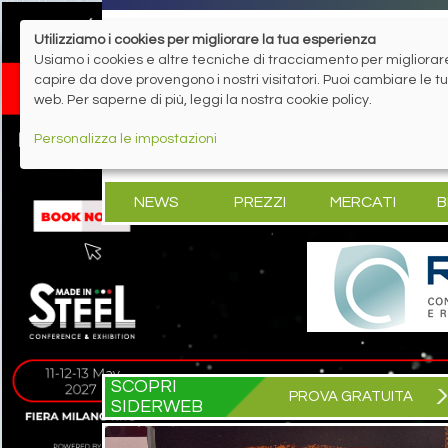
Utilizziamo i cookies per migliorare la tua esperienza
Usiamo i cookies e altre tecniche di tracciamento per migliorare 
capire da dove provengono i nostri visitatori. Puoi cambiare le 
web. Per saperne di più, leggi la nostra cookie policy.
Personalizza le impostazioni
NEWS
PREZZI
MERCATI
B
SCOPRI
PROVA GRATUITA
SIDERWEB