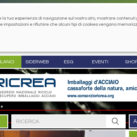
la tua esperienza di navigazione sul nostro sito, mostrare contenuti pe
tue impostazioni e rifiutare che alcuni tipi di cookies vengano memoriz
ILANCI
SIDERWEB
ESG
EVENTI
SHO
Cerca nel sito
A