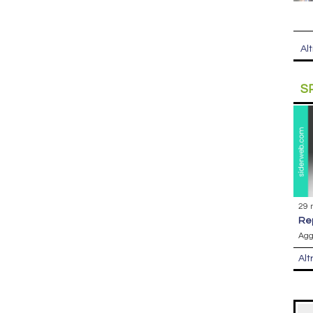
Alt
S
29 
r
Agg
Alt