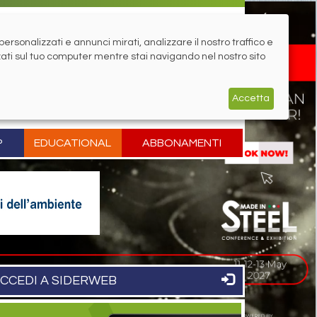
rsonalizzati e annunci mirati, analizzare il nostro traffico e
zati sul tuo computer mentre stai navigando nel nostro sito
Accetta
P
EDUCATIONAL
ABBONAMENTI
CCEDI A SIDERWEB