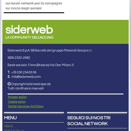
sui social network per la campagna
sul riciclo degli aerosol
siderweb
LA COMMUNITY DELL'ACCIAIO
Siderweb S.p.A. SB Società del gruppo Morandi Group s.r.l.
ISSN 2532
-2982
Sede sociale: Flero (Brescia) Via Don Milani 5
T.
+39 030 254 00 06
E.
info@siderweb.com
Copyright siderweb spa sb
Tutti i diritti sono riservati
Privacy policy
Cookie policy
Digital Services Act Policy
MENU
SEGUICI SUI NOSTRI
SOCIAL NETWORK
NEWS