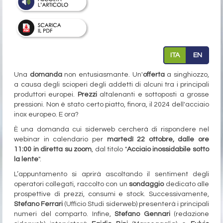
ITA
EN
Una
domanda
non entusiasmante. Un'
offerta
a singhiozzo,
a causa degli scioperi degli addetti di alcuni tra i principali
produttori europei.
Prezzi
altalenanti e sottoposti a grosse
pressioni. Non è stato certo piatto, finora, il 2024 dell'acciaio
inox europeo. E ora?
È una domanda cui siderweb cercherà di rispondere nel
webinar in calendario per
martedì 22 ottobre, dalle ore
11:00 in diretta su zoom
, dal titolo "
Acciaio inossidabile sotto
la lente
".
L’appuntamento si aprirà ascoltando il sentiment degli
operatori collegati, raccolto con un
sondaggio
dedicato alle
prospettive di prezzi, consumi e stock. Successivamente,
Stefano Ferrari
(Ufficio Studi siderweb) presenterà i principali
numeri del comparto. Infine,
Stefano Gennari
(redazione