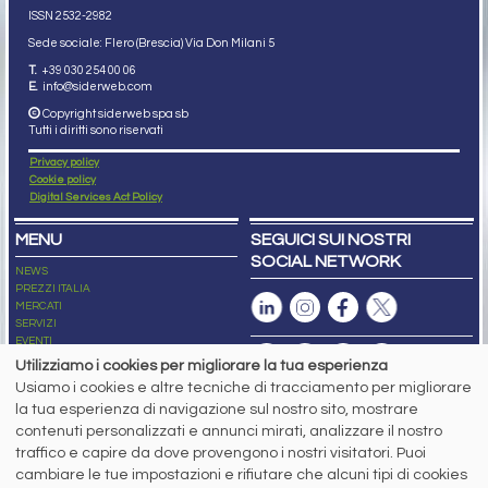
ISSN 2532
-2982
Sede sociale: Flero (Brescia) Via Don Milani 5
T.
+39 030 254 00 06
E.
info@siderweb.com
Copyright siderweb spa sb
Tutti i diritti sono riservati
Privacy policy
Cookie policy
Digital Services Act Policy
MENU
SEGUICI SUI NOSTRI
SOCIAL NETWORK
NEWS
PREZZI ITALIA
MERCATI
SERVIZI
EVENTI
ABBONAMENTI
Utilizziamo i cookies per migliorare la tua esperienza
MADE IN STEEL
Usiamo i cookies e altre tecniche di tracciamento per migliorare
NEWSLETTER
la tua esperienza di navigazione sul nostro sito, mostrare
Capitale Sociale: 190.000€ interamente versato
contenuti personalizzati e annunci mirati, analizzare il nostro
Registro delle Imprese di Brescia
traffico e capire da dove provengono i nostri visitatori. Puoi
Codice Fiscale e Partita I.V.A.:
IT03562320170
R.E.A. n. 419331
cambiare le tue impostazioni e rifiutare che alcuni tipi di cookies