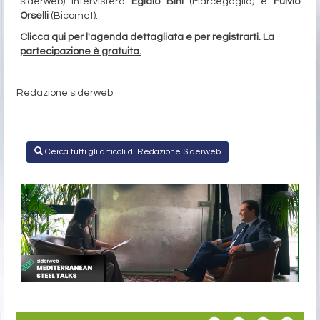
siderweb) intervisterà
Egidio Bini
(Marcegaglia) e
Fulvio
Orselli
(Bicomet).
Clicca qui
per l'agenda dettagliata e per registrarti
. La
partecipazione è gratuita.
Redazione siderweb
Cerca tutti gli articoli di Redazione Siderweb