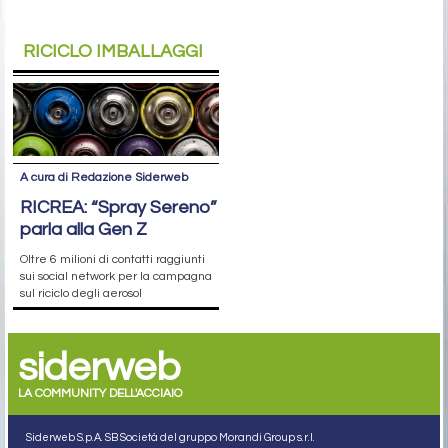
RICICLO IMBALLAGGI
A cura di Redazione Siderweb
RICREA: “Spray Sereno”
parla alla Gen Z
Oltre 6 milioni di contatti raggiunti
sui social network per la campagna
sul riciclo degli aerosol
siderweb
LA COMMUNITY DELL'ACCIAIO
Siderweb S.p.A. SB Società del gruppo Morandi Group s.r.l.