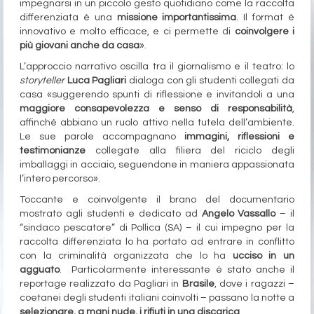
impegnarsi in un piccolo gesto quotidiano come la raccolta
differenziata è una
missione importantissima
. Il format è
innovativo e molto efficace, e ci permette di
coinvolgere i
più giovani anche da casa
».
L’approccio narrativo oscilla tra il giornalismo e il teatro: lo
storyteller
Luca Pagliari
dialoga con gli studenti collegati da
casa «suggerendo spunti di riflessione e invitandoli a una
maggiore consapevolezza e senso di responsabilità
,
affinché abbiano un ruolo attivo nella tutela dell’ambiente.
Le sue parole accompagnano
immagini, riflessioni e
testimonianze
collegate alla filiera del riciclo degli
imballaggi in acciaio, seguendone in maniera appassionata
l’intero percorso».
Toccante e coinvolgente il brano del documentario
mostrato agli studenti e dedicato ad
Angelo Vassallo
– il
“sindaco pescatore” di Pollica (SA) – il cui impegno per la
raccolta differenziata lo ha portato ad entrare in conflitto
con la criminalità organizzata che lo ha
ucciso in un
agguato
. Particolarmente interessante è stato anche il
reportage realizzato da Pagliari in
Brasile
, dove i ragazzi –
coetanei degli studenti italiani coinvolti – passano la notte a
selezionare, a mani nude, i rifiuti in una discarica
.