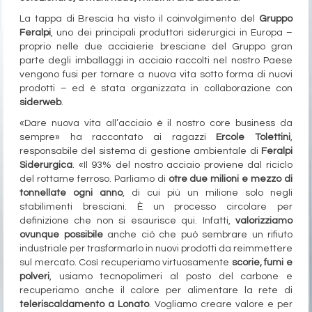
La tappa di Brescia ha visto il coinvolgimento del
Gruppo
Feralpi
, uno dei principali produttori siderurgici in Europa –
proprio nelle due acciaierie bresciane del Gruppo gran
parte degli imballaggi in acciaio raccolti nel nostro Paese
vengono fusi per tornare a nuova vita sotto forma di nuovi
prodotti – ed è stata organizzata in collaborazione con
siderweb
.
«Dare nuova vita all’acciaio è il nostro core business da
sempre» ha raccontato ai ragazzi
Ercole Tolettini
,
responsabile del sistema di gestione ambientale di
Feralpi
Siderurgica
. «Il 93% del nostro acciaio proviene dal riciclo
del rottame ferroso. Parliamo di
otre due milioni e mezzo di
tonnellate ogni anno
, di cui più un milione solo negli
stabilimenti bresciani. È un processo circolare per
definizione che non si esaurisce qui. Infatti,
valorizziamo
ovunque possibile
anche ciò che può sembrare un rifiuto
industriale per trasformarlo in nuovi prodotti da reimmettere
sul mercato. Così recuperiamo virtuosamente
scorie, fumi e
polveri
, usiamo tecnopolimeri al posto del carbone e
recuperiamo anche il calore per alimentare la rete di
teleriscaldamento a Lonato
. Vogliamo creare valore e per