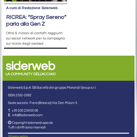
A cura di Redazione Siderweb
RICREA: “Spray Sereno”
parla alla Gen Z
Oltre 6 milioni di contatti raggiunti
sui social network per la campagna
sul riciclo degli aerosol
siderweb
LA COMMUNITY DELL'ACCIAIO
Siderweb S.p.A. SB Società del gruppo Morandi Group s.r.l.
ISSN 2532
-2982
Sede sociale: Flero (Brescia) Via Don Milani 5
T.
+39 030 254 00 06
E.
info@siderweb.com
Copyright siderweb spa sb
Tutti i diritti sono riservati
Privacy policy