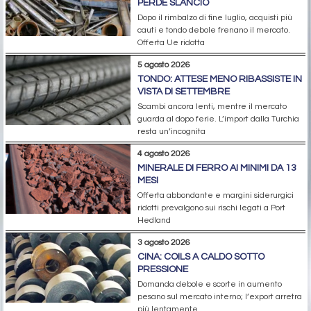
PERDE SLANCIO
Dopo il rimbalzo di fine luglio, acquisti più
cauti e tondo debole frenano il mercato.
Offerta Ue ridotta
5 agosto 2026
TONDO: ATTESE MENO RIBASSISTE IN
VISTA DI SETTEMBRE
Scambi ancora lenti, mentre il mercato
guarda al dopo ferie. L’import dalla Turchia
resta un’incognita
4 agosto 2026
MINERALE DI FERRO AI MINIMI DA 13
MESI
Offerta abbondante e margini siderurgici
ridotti prevalgono sui rischi legati a Port
Hedland
3 agosto 2026
CINA: COILS A CALDO SOTTO
PRESSIONE
Domanda debole e scorte in aumento
pesano sul mercato interno; l’export arretra
più lentamente