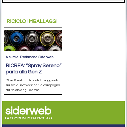
RICICLO IMBALLAGGI
A cura di Redazione Siderweb
RICREA: “Spray Sereno”
parla alla Gen Z
Oltre 6 milioni di contatti raggiunti
sui social network per la campagna
sul riciclo degli aerosol
siderweb
LA COMMUNITY DELL'ACCIAIO