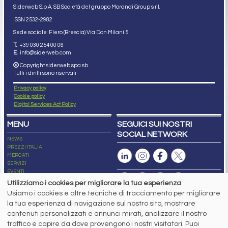
Siderweb S.p.A. SB Società del gruppo Morandi Group s.r.l.
ISSN 2532
-2982
Sede sociale: Flero (Brescia) Via Don Milani 5
T.
+39 030 254 00 06
E.
info@siderweb.com
Copyright siderweb spa sb
Tutti i diritti sono riservati
Privacy policy
Cookie policy
Digital Services Act Policy
MENU
SEGUICI SUI NOSTRI
SOCIAL NETWORK
NEWS
PREZZI ITALIA
MERCATI
SERVIZI
EVENTI
ABBONAMENTI
Utilizziamo i cookies per migliorare la tua esperienza
MADE IN STEEL
Usiamo i cookies e altre tecniche di tracciamento per migliorare
NEWSLETTER
la tua esperienza di navigazione sul nostro sito, mostrare
Capitale Sociale: 190.000€ interamente versato
contenuti personalizzati e annunci mirati, analizzare il nostro
Registro delle Imprese di Brescia
traffico e capire da dove provengono i nostri visitatori. Puoi
Codice Fiscale e Partita I.V.A.:
IT03562320170