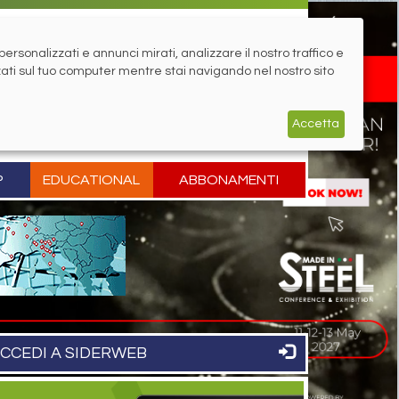
rsonalizzati e annunci mirati, analizzare il nostro traffico e
zati sul tuo computer mentre stai navigando nel nostro sito
Accetta
P
EDUCATIONAL
ABBONAMENTI
CCEDI A SIDERWEB