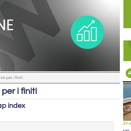
A
li per i finiti
per i finiti
ap index
27 