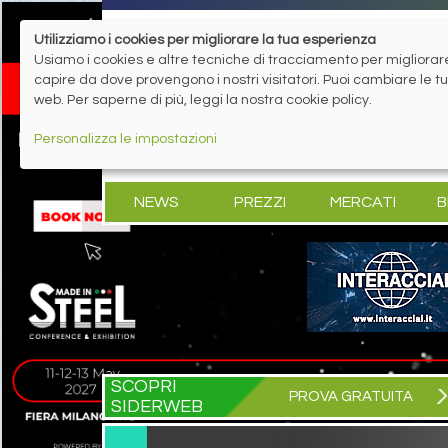
Utilizziamo i cookies per migliorare la tua esperienza
Usiamo i cookies e altre tecniche di tracciamento per migliorare 
capire da dove provengono i nostri visitatori. Puoi cambiare le 
web. Per saperne di più, leggi la nostra cookie policy.
Personalizza le impostazioni
NEWS
PREZZI
MERCATI
B
SCOPRI
PROVA GRATUITA
SIDERWEB