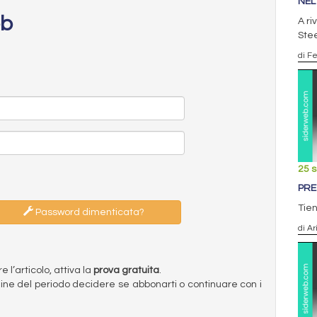
NEL
eb
A ri
Stee
di F
25 
PRE
Tien
Password dimenticata?
di Ar
l’articolo, attiva la
prova gratuita
.
ermine del periodo decidere se abbonarti o continuare con i