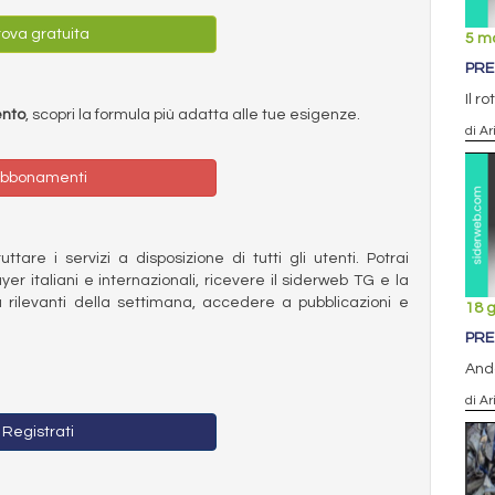
ova gratuita
5 m
PRE
Il r
ento
, scopri la formula più adatta alle tue esigenze.
di Ar
bbonamenti
ttare i servizi a disposizione di tutti gli utenti. Potrai
ayer italiani e internazionali, ricevere il siderweb TG e la
 rilevanti della settimana, accedere a pubblicazioni e
18 
PRE
Anda
di Ar
Registrati