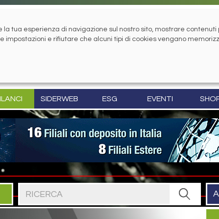
la tua esperienza di navigazione sul nostro sito, mostrare contenuti pe
tue impostazioni e rifiutare che alcuni tipi di cookies vengano memoriz
ILANCI
SIDERWEB
ESG
EVENTI
SHO
Cerca nel sito
A