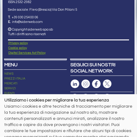
ISSN 2532
-2982
Sede sociale: Flero (Brescia) Via Don Milani 5
T.
+39 030 254 00 06
E.
info@siderweb.com
Copyright siderweb spa sb
Tutti i diritti sono riservati
Privacy policy
Cookie policy
Digital Services Act Policy
MENU
SEGUICI SUI NOSTRI
SOCIAL NETWORK
NEWS
PREZZI ITALIA
MERCATI
SERVIZI
EVENTI
ABBONAMENTI
Utilizziamo i cookies per migliorare la tua esperienza
MADE IN STEEL
Usiamo i cookies e altre tecniche di tracciamento per migliorare
NEWSLETTER
la tua esperienza di navigazione sul nostro sito, mostrare
Capitale Sociale: 190.000€ interamente versato
contenuti personalizzati e annunci mirati, analizzare il nostro
Registro delle Imprese di Brescia
traffico e capire da dove provengono i nostri visitatori. Puoi
Codice Fiscale e Partita I.V.A.:
IT03562320170
R.E.A. n. 419331
cambiare le tue impostazioni e rifiutare che alcuni tipi di cookies
vengano memorizzati sul tuo computer mentre stai navigando