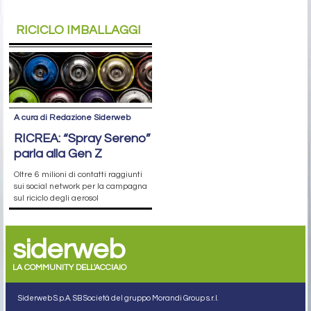
RICICLO IMBALLAGGI
A cura di Redazione Siderweb
RICREA: “Spray Sereno”
parla alla Gen Z
Oltre 6 milioni di contatti raggiunti
sui social network per la campagna
sul riciclo degli aerosol
siderweb
LA COMMUNITY DELL'ACCIAIO
Siderweb S.p.A. SB Società del gruppo Morandi Group s.r.l.