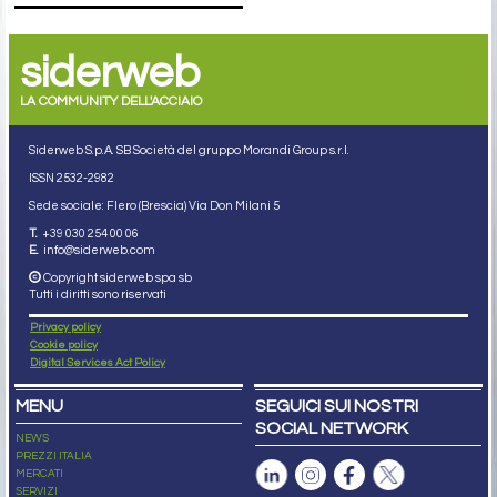
siderweb
LA COMMUNITY DELL'ACCIAIO
Siderweb S.p.A. SB Società del gruppo Morandi Group s.r.l.
ISSN 2532
-2982
Sede sociale: Flero (Brescia) Via Don Milani 5
T.
+39 030 254 00 06
E.
info@siderweb.com
Copyright siderweb spa sb
Tutti i diritti sono riservati
Privacy policy
Cookie policy
Digital Services Act Policy
MENU
SEGUICI SUI NOSTRI
SOCIAL NETWORK
NEWS
PREZZI ITALIA
MERCATI
SERVIZI