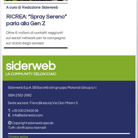
A cura di Redazione Siderweb
RICREA: “Spray Sereno”
parla alla Gen Z
Oltre 6 milioni di contatti raggiunti
sui social network per la campagna
sul riciclo degli aerosol
siderweb
LA COMMUNITY DELL'ACCIAIO
Siderweb S.p.A. SB Società del gruppo Morandi Group s.r.l.
ISSN 2532
-2982
Sede sociale: Flero (Brescia) Via Don Milani 5
T.
+39 030 254 00 06
E.
info@siderweb.com
Copyright siderweb spa sb
Tutti i diritti sono riservati
Privacy policy