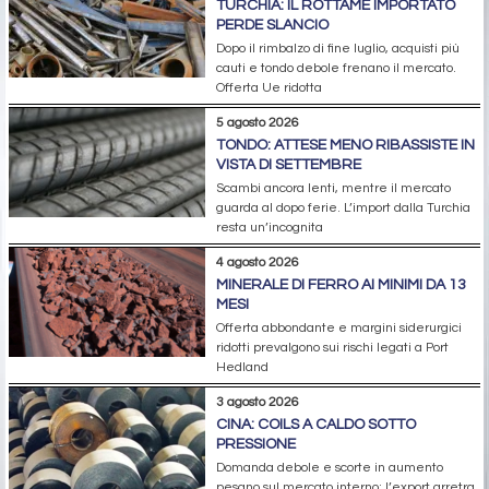
TURCHIA: IL ROTTAME IMPORTATO
PERDE SLANCIO
Dopo il rimbalzo di fine luglio, acquisti più
cauti e tondo debole frenano il mercato.
Offerta Ue ridotta
5 agosto 2026
TONDO: ATTESE MENO RIBASSISTE IN
VISTA DI SETTEMBRE
Scambi ancora lenti, mentre il mercato
guarda al dopo ferie. L’import dalla Turchia
resta un’incognita
4 agosto 2026
MINERALE DI FERRO AI MINIMI DA 13
MESI
Offerta abbondante e margini siderurgici
ridotti prevalgono sui rischi legati a Port
Hedland
3 agosto 2026
CINA: COILS A CALDO SOTTO
PRESSIONE
Domanda debole e scorte in aumento
pesano sul mercato interno; l’export arretra