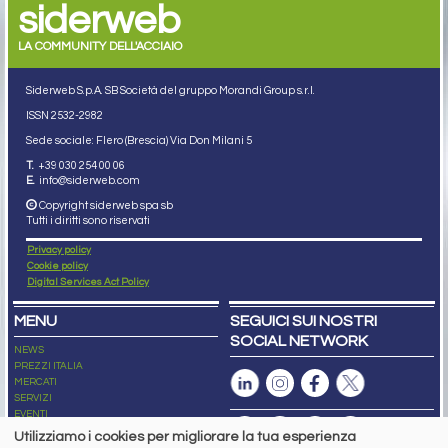
siderweb
LA COMMUNITY DELL'ACCIAIO
Siderweb S.p.A. SB Società del gruppo Morandi Group s.r.l.
ISSN 2532
-2982
Sede sociale: Flero (Brescia) Via Don Milani 5
T.
+39 030 254 00 06
E.
info@siderweb.com
Copyright siderweb spa sb
Tutti i diritti sono riservati
Privacy policy
Cookie policy
Digital Services Act Policy
MENU
SEGUICI SUI NOSTRI
SOCIAL NETWORK
NEWS
PREZZI ITALIA
MERCATI
SERVIZI
EVENTI
ABBONAMENTI
Utilizziamo i cookies per migliorare la tua esperienza
MADE IN STEEL