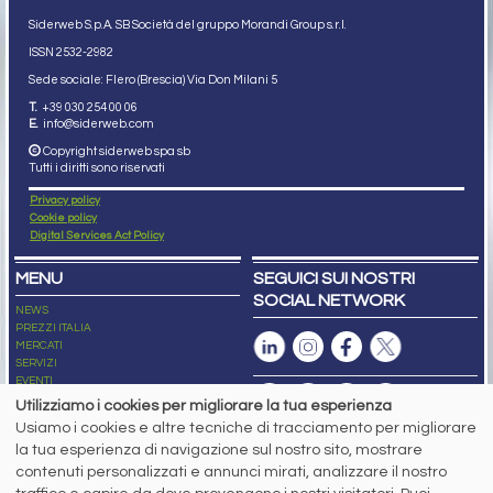
Siderweb S.p.A. SB Società del gruppo Morandi Group s.r.l.
ISSN 2532
-2982
Sede sociale: Flero (Brescia) Via Don Milani 5
T.
+39 030 254 00 06
E.
info@siderweb.com
Copyright siderweb spa sb
Tutti i diritti sono riservati
Privacy policy
Cookie policy
Digital Services Act Policy
MENU
SEGUICI SUI NOSTRI
SOCIAL NETWORK
NEWS
PREZZI ITALIA
MERCATI
SERVIZI
EVENTI
ABBONAMENTI
Utilizziamo i cookies per migliorare la tua esperienza
MADE IN STEEL
Usiamo i cookies e altre tecniche di tracciamento per migliorare
NEWSLETTER
la tua esperienza di navigazione sul nostro sito, mostrare
Capitale Sociale: 190.000€ interamente versato
contenuti personalizzati e annunci mirati, analizzare il nostro
Registro delle Imprese di Brescia