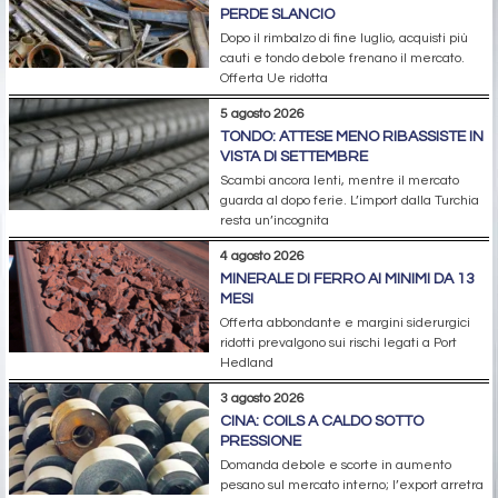
PERDE SLANCIO
Dopo il rimbalzo di fine luglio, acquisti più
cauti e tondo debole frenano il mercato.
Offerta Ue ridotta
5 agosto 2026
TONDO: ATTESE MENO RIBASSISTE IN
VISTA DI SETTEMBRE
Scambi ancora lenti, mentre il mercato
guarda al dopo ferie. L’import dalla Turchia
resta un’incognita
4 agosto 2026
MINERALE DI FERRO AI MINIMI DA 13
MESI
Offerta abbondante e margini siderurgici
ridotti prevalgono sui rischi legati a Port
Hedland
3 agosto 2026
CINA: COILS A CALDO SOTTO
PRESSIONE
Domanda debole e scorte in aumento
pesano sul mercato interno; l’export arretra