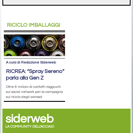
RICICLO IMBALLAGGI
A cura di Redazione Siderweb
RICREA: “Spray Sereno”
parla alla Gen Z
Oltre 6 milioni di contatti raggiunti
sui social network per la campagna
sul riciclo degli aerosol
siderweb
LA COMMUNITY DELL'ACCIAIO