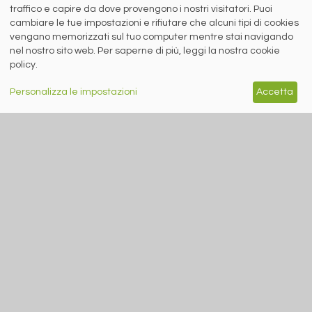
traffico e capire da dove provengono i nostri visitatori. Puoi
cambiare le tue impostazioni e rifiutare che alcuni tipi di cookies
siderweb
vengano memorizzati sul tuo computer mentre stai navigando
nel nostro sito web. Per saperne di più, leggi la nostra cookie
LA COMMUNITY DELL'ACCIAIO
policy.
Siderweb S.p.A. SB Società del gruppo Morandi Group s.r.l.
Personalizza le impostazioni
Accetta
ISSN 2532
-2982
Sede sociale: Flero (Brescia) Via Don Milani 5
T.
+39 030 254 00 06
E.
info@siderweb.com
Copyright siderweb spa sb
Tutti i diritti sono riservati
Privacy policy
Cookie policy
Digital Services Act Policy
MENU
SEGUICI SUI NOSTRI
SOCIAL NETWORK
NEWS
PREZZI ITALIA
MERCATI
SERVIZI
EVENTI