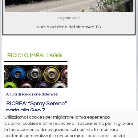
7 agosto 2026
Nuova edizione del siderweb TG.
RICICLO IMBALLAGGI
A cura di Redazione Siderweb
RICREA: “Spray Sereno”
parla alla Gen Z
Utilizziamo i cookies per migliorare la tua esperienza
Oltre 6 milioni di contatti raggiunti
Usiamo i cookies e altre tecniche di tracciamento per migliorare
sui social network per la campagna
la tua esperienza di navigazione sul nostro sito, mostrare
sul riciclo degli aerosol
contenuti personalizzati e annunci mirati, analizzare il nostro