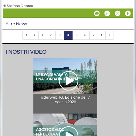
di Stefano Gennari
Altre News
«
‹
1
2
3
4
5
6
7
›
»
I NOSTRI VIDEO
siderweb TG. Edizione del 7
agosto 2026