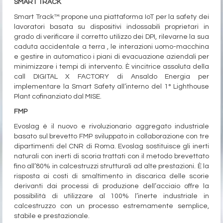
SMART TRACK
Smart Track™ propone una piattaforma IoT per la safety dei
lavoratori basata su dispositivi indossabili proprietari in
grado di verificare il corretto utilizzo dei DPI, rilevarne la sua
caduta accidentale a terra , le interazioni uomo-macchina
e gestire in automatico i piani di evacuazione aziendali per
minimizzare i tempi di intervento. È vincitrice assoluta della
call DIGITAL X FACTORY di Ansaldo Energia per
implementare la Smart Safety all’interno del 1° Lighthouse
Plant cofinanziato dal MISE.
FMP
Evoslag è il nuovo e rivoluzionario aggregato industriale
basato sul brevetto FMP sviluppato in collaborazione con tre
dipartimenti del CNR di Roma. Evoslag sostituisce gli inerti
naturali con inerti di scoria trattati con il metodo brevettato
fino all’80% in calcestruzzi strutturali ad alte prestazioni. È la
risposta ai costi di smaltimento in discarica delle scorie
derivanti dai processi di produzione dell’acciaio offre la
possibilità di utilizzare al 100% l’inerte industriale in
calcestruzzo con un processo estremamente semplice,
stabile e prestazionale.