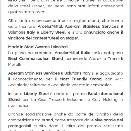
RHO (Mi) –
Serata vincente a Made in Steel. In occasione
della Steel Dinner, ieri sera, sono stati infatti consegnati
quattro attesi premi.
Oltre ai tre riconoscimenti per i migliori stand, che hanno
visto trionfare
ArcelorMittal, Aperam Stainless Services &
Solutions Italy e Liberty Steel
, è stato
annunciato anche il
vincitore del contest "Steel on stage".
Made in Steel Awards: i vincitori
La giuria ha premiato
ArcelorMittal Italia
nella categoria
Best Communication Stand
, nominando Clarex e Tresoldi
Metalli.
Aperam Stainless Services & Solutions Italy
si è aggiudicato
il riconoscimento per il
Most Friendly Stand
, con AFV
Acciaierie Beltrame e Acciaierie Venete in nomination.
Infine a
Liberty Steel
è andato il premio
Best International
Stand
, con La Cisa Trasporti Industriali e Calvi Holding in
nomination.
Grande soddisfazione anche da parte dei vincitori della
competizione tra stand, come traspare dalle
vive parole dei
protagonisti
subito dopo il ritiro del premio realizzato