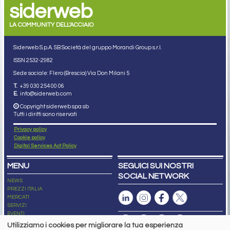
siderweb
LA COMMUNITY DELL'ACCIAIO
Siderweb S.p.A. SB Società del gruppo Morandi Group s.r.l.
ISSN 2532
-2982
Sede sociale: Flero (Brescia) Via Don Milani 5
T.
+39 030 254 00 06
E.
info@siderweb.com
Copyright siderweb spa sb
Tutti i diritti sono riservati
Privacy policy
Cookie policy
Digital Services Act Policy
MENU
SEGUICI SUI NOSTRI
SOCIAL NETWORK
NEWS
PREZZI ITALIA
MERCATI
SERVIZI
EVENTI
ABBONAMENTI
Utilizziamo i cookies per migliorare la tua esperienza
MADE IN STEEL