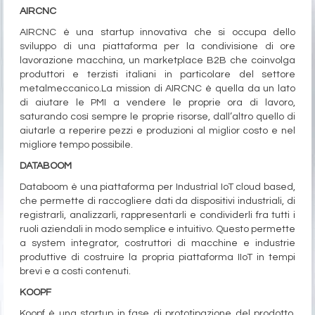
AIRCNC
AIRCNC è una startup innovativa che si occupa dello
sviluppo di una piattaforma per la condivisione di ore
lavorazione macchina, un marketplace B2B che coinvolga
produttori e terzisti italiani in particolare del settore
metalmeccanico.La mission di AIRCNC è quella da un lato
di aiutare le PMI a vendere le proprie ora di lavoro,
saturando così sempre le proprie risorse, dall’altro quello di
aiutarle a reperire pezzi e produzioni al miglior costo e nel
migliore tempo possibile.
DATABOOM
Databoom è una piattaforma per Industrial IoT cloud based,
che permette di raccogliere dati da dispositivi industriali, di
registrarli, analizzarli, rappresentarli e condividerli fra tutti i
ruoli aziendali in modo semplice e intuitivo. Questo permette
a system integrator, costruttori di macchine e industrie
produttive di costruire la propria piattaforma IIoT in tempi
brevi e a costi contenuti.
KOOPF
Koopf è una startup in fase di prototipazione del prodotto,