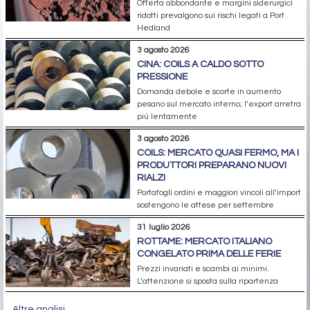
Offerta abbondante e margini siderurgici
ridotti prevalgono sui rischi legati a Port
Hedland
3 agosto 2026
CINA: COILS A CALDO SOTTO
PRESSIONE
Domanda debole e scorte in aumento
pesano sul mercato interno; l’export arretra
più lentamente
3 agosto 2026
COILS: MERCATO QUASI FERMO, MA I
PRODUTTORI PREPARANO NUOVI
RIALZI
Portafogli ordini e maggiori vincoli all’import
sostengono le attese per settembre
31 luglio 2026
ROTTAME: MERCATO ITALIANO
CONGELATO PRIMA DELLE FERIE
Prezzi invariati e scambi ai minimi.
L’attenzione si sposta sulla ripartenza
Altre analisi