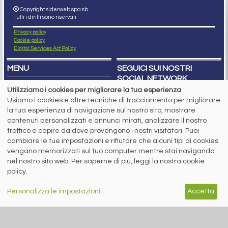
Copyright siderweb spa sb
Tutti i diritti sono riservati
Privacy policy
Cookie policy
Digital Services Act Policy
MENU
SEGUICI SUI NOSTRI
SOCIAL NETWORK
NEWS
Utilizziamo i cookies per migliorare la tua esperienza
PREZZI ITALIA
Usiamo i cookies e altre tecniche di tracciamento per migliorare
MERCATI
SERVIZI
la tua esperienza di navigazione sul nostro sito, mostrare
EVENTI
contenuti personalizzati e annunci mirati, analizzare il nostro
ABBONAMENTI
traffico e capire da dove provengono i nostri visitatori. Puoi
MADE IN STEEL
cambiare le tue impostazioni e rifiutare che alcuni tipi di cookies
NEWSLETTER
vengano memorizzati sul tuo computer mentre stai navigando
Capitale Sociale: 190.000€ interamente versato
Registro delle Imprese di Brescia
nel nostro sito web. Per saperne di più, leggi la nostra cookie
Codice Fiscale e Partita I.V.A.:
IT03562320170
policy.
R.E.A. n. 419331
www.siderweb.com: Autorizzazione del Tribunale di Brescia n. 11/2004 del 17
Personalizza le impostazioni
Accetta
marzo 2004, Iscrizione al R.O.C. n. 26116.
Direttrice Responsabile:
Elisa Bonomelli
Vicedirettore Responsabile: