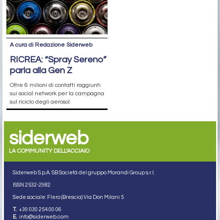
A cura di Redazione Siderweb
RICREA: “Spray Sereno”
parla alla Gen Z
Oltre 6 milioni di contatti raggiunti
sui social network per la campagna
sul riciclo degli aerosol
siderweb
LA COMMUNITY DELL'ACCIAIO
Siderweb S.p.A. SB Società del gruppo Morandi Group s.r.l.
ISSN 2532
-2982
Sede sociale: Flero (Brescia) Via Don Milani 5
T.
+39 030 254 00 06
E.
info@siderweb.com