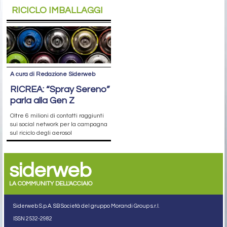
RICICLO IMBALLAGGI
A cura di Redazione Siderweb
RICREA: “Spray Sereno”
parla alla Gen Z
Oltre 6 milioni di contatti raggiunti
sui social network per la campagna
sul riciclo degli aerosol
siderweb
LA COMMUNITY DELL'ACCIAIO
Siderweb S.p.A. SB Società del gruppo Morandi Group s.r.l.
ISSN 2532
-2982