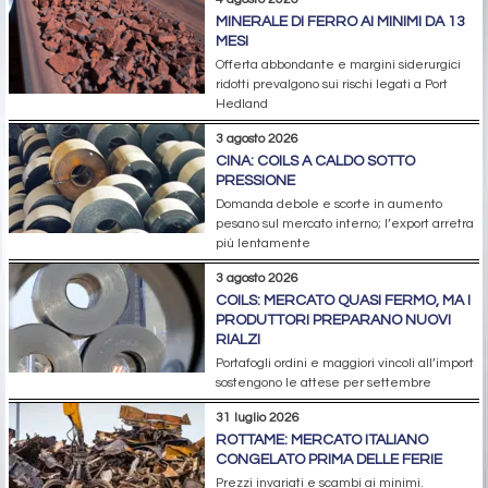
MINERALE DI FERRO AI MINIMI DA 13
MESI
Offerta abbondante e margini siderurgici
ridotti prevalgono sui rischi legati a Port
Hedland
3 agosto 2026
CINA: COILS A CALDO SOTTO
PRESSIONE
Domanda debole e scorte in aumento
pesano sul mercato interno; l’export arretra
più lentamente
3 agosto 2026
COILS: MERCATO QUASI FERMO, MA I
PRODUTTORI PREPARANO NUOVI
RIALZI
Portafogli ordini e maggiori vincoli all’import
sostengono le attese per settembre
31 luglio 2026
ROTTAME: MERCATO ITALIANO
CONGELATO PRIMA DELLE FERIE
Prezzi invariati e scambi ai minimi.