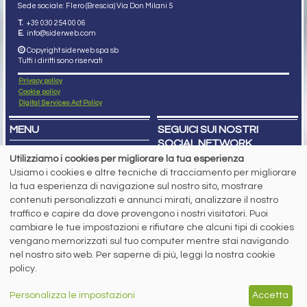
Sede sociale: Flero (Brescia) Via Don Milani 5
T.
+39 030 254 00 06
E.
info@siderweb.com
Copyright siderweb spa sb
Tutti i diritti sono riservati
Privacy policy
Cookie policy
Digital Services Act Policy
MENU
SEGUICI SUI NOSTRI
SOCIAL NETWORK
NEWS
Utilizziamo i cookies per migliorare la tua esperienza
PREZZI ITALIA
Usiamo i cookies e altre tecniche di tracciamento per migliorare
MERCATI
SERVIZI
la tua esperienza di navigazione sul nostro sito, mostrare
EVENTI
contenuti personalizzati e annunci mirati, analizzare il nostro
ABBONAMENTI
traffico e capire da dove provengono i nostri visitatori. Puoi
MADE IN STEEL
cambiare le tue impostazioni e rifiutare che alcuni tipi di cookies
NEWSLETTER
vengano memorizzati sul tuo computer mentre stai navigando
Capitale Sociale: 190.000€ interamente versato
Registro delle Imprese di Brescia
nel nostro sito web. Per saperne di più, leggi la nostra cookie
Codice Fiscale e Partita I.V.A.:
IT03562320170
policy.
R.E.A. n. 419331
www.siderweb.com: Autorizzazione del Tribunale di Brescia n. 11/2004 del 17
Personalizza le impostazioni
Accetta
marzo 2004, Iscrizione al R.O.C. n. 26116.