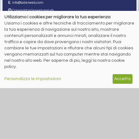
E.
info@siderweb.com
Copyright siderweb spa sb
Tutti i diritti sono riservati
Utilizziamo i cookies per migliorare la tua esperienza
Usiamo i cookies e altre tecniche di tracciamento per migliorare
Privacy policy
la tua esperienza di navigazione sul nostro sito, mostrare
Cookie policy
Digital Services Act Policy
contenuti personalizzati e annunci mirati, analizzare il nostro
traffico e capire da dove provengono i nostri visitatori. Puoi
MENU
SEGUICI SUI NOSTRI
cambiare le tue impostazioni e rifiutare che alcuni tipi di cookies
SOCIAL NETWORK
vengano memorizzati sul tuo computer mentre stai navigando
NEWS
nel nostro sito web. Per saperne di più, leggi la nostra cookie
PREZZI ITALIA
MERCATI
policy.
SERVIZI
EVENTI
Personalizza le impostazioni
Accetta
ABBONAMENTI
MADE IN STEEL
NEWSLETTER
Capitale Sociale: 190.000€ interamente versato
Registro delle Imprese di Brescia
Codice Fiscale e Partita I.V.A.:
IT03562320170
R.E.A. n. 419331
www.siderweb.com: Autorizzazione del Tribunale di Brescia n. 11/2004 del 17
marzo 2004, Iscrizione al R.O.C. n. 26116.
Direttrice Responsabile:
Elisa Bonomelli