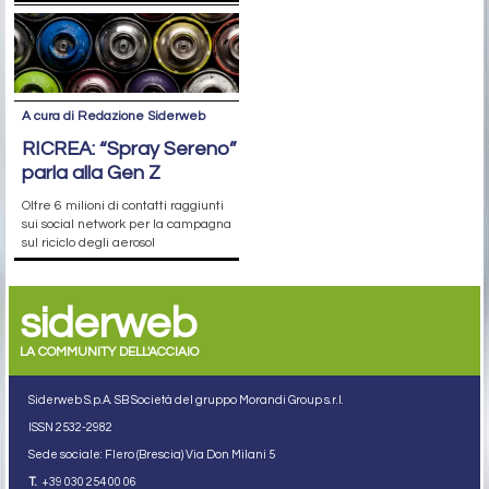
A cura di Redazione Siderweb
RICREA: “Spray Sereno”
parla alla Gen Z
Oltre 6 milioni di contatti raggiunti
sui social network per la campagna
sul riciclo degli aerosol
siderweb
LA COMMUNITY DELL'ACCIAIO
Siderweb S.p.A. SB Società del gruppo Morandi Group s.r.l.
ISSN 2532
-2982
Sede sociale: Flero (Brescia) Via Don Milani 5
T.
+39 030 254 00 06