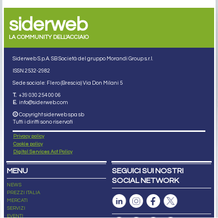
siderweb
LA COMMUNITY DELL'ACCIAIO
Siderweb S.p.A. SB Società del gruppo Morandi Group s.r.l.
ISSN 2532
-2982
Sede sociale: Flero (Brescia) Via Don Milani 5
T.
+39 030 254 00 06
E.
info@siderweb.com
Copyright siderweb spa sb
Tutti i diritti sono riservati
Privacy policy
Cookie policy
Digital Services Act Policy
MENU
SEGUICI SUI NOSTRI
SOCIAL NETWORK
NEWS
PREZZI ITALIA
MERCATI
SERVIZI
EVENTI