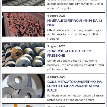
guarda al dopo ferie. L’import dalla Turchia
resta un’incognita
4 agosto 2026
MINERALE DI FERRO AI MINIMI DA 13
MESI
Offerta abbondante e margini siderurgici
ridotti prevalgono sui rischi legati a Port
Hedland
3 agosto 2026
CINA: COILS A CALDO SOTTO
PRESSIONE
Domanda debole e scorte in aumento
pesano sul mercato interno; l’export arretra
più lentamente
3 agosto 2026
COILS: MERCATO QUASI FERMO, MA I
PRODUTTORI PREPARANO NUOVI
RIALZI
Portafogli ordini e maggiori vincoli all’import
sostengono le attese per settembre