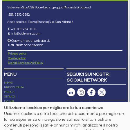
Siderweb S.p.A. SB Società del gruppo Morandi Group s.r.l.
ISSN 2532
-2982
Sede sociale: Flero (Brescia) Via Don Milani 5
T.
+39 030 254 00 06
E.
info@siderweb.com
Copyright siderweb spa sb
Tutti i diritti sono riservati
Privacy policy
Cookie policy
Digital Services Act Policy
MENU
SEGUICI SUI NOSTRI
SOCIAL NETWORK
NEWS
PREZZI ITALIA
MERCATI
SERVIZI
EVENTI
ABBONAMENTI
Utilizziamo i cookies per migliorare la tua esperienza
MADE IN STEEL
Usiamo i cookies e altre tecniche di tracciamento per migliorare
NEWSLETTER
la tua esperienza di navigazione sul nostro sito, mostrare
Capitale Sociale: 190.000€ interamente versato
contenuti personalizzati e annunci mirati, analizzare il nostro
Registro delle Imprese di Brescia